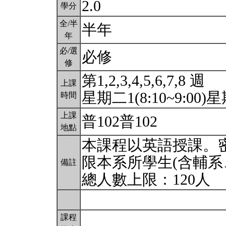
2.0
學分
全/半
半年
年
必/選
必修
修
第1,2,3,4,5,6,7,8 週
上課
星期二1(8:10~9:00)星期
時間
上課
普102普102
地點
本課程以英語授課。密
限本系所學生(含輔系
備註
總人數上限：120人
課程