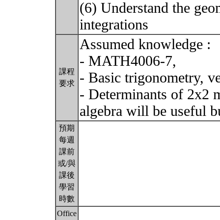
(6) Understand the geo
integrations
Assumed knowledge :
- MATH4006-7,
課程
- Basic trigonometry, v
要求
- Determinants of 2x2 m
algebra will be useful 
預期
每週
課前
或/與
課後
學習
時數
Office