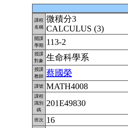
微積分3
課程
CALCULUS (3)
名稱
開課
113-2
學期
授課
生命科學系
對象
授課
蔡國榮
教師
MATH4008
課號
課程
201E49830
識別
碼
16
班次