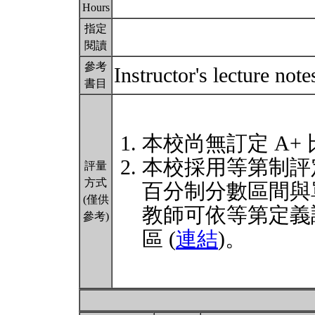
Hours
指定
閱讀
參考
Instructor's lecture not
書目
本校尚無訂定 A+
本校採用等第制評
評量
方式
百分制分數區間與
(僅供
教師可依等第定義
參考)
區 (
連結
)。