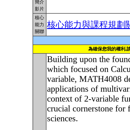
簡介
影片
核心
核心能力與課程規劃
能力
關聯
為確保您我的權利,
Building upon the foun
which focused on Calcul
variable, MATH4008 del
applications of multivari
context of 2-variable fu
crucial cornerstone for 
sciences.