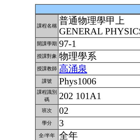
普通物理學甲上
課程名稱
GENERAL PHYSICS
97-1
開課學期
物理學系
授課對象
高涌泉
授課教師
Phys1006
課號
課程識別
202 101A1
碼
02
班次
3
學分
全年
全/半年