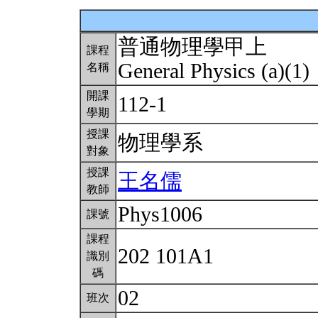
普通物理學甲上
課程
General Physics (a)(1)
名稱
開課
112-1
學期
授課
物理學系
對象
授課
王名儒
教師
Phys1006
課號
課程
202 101A1
識別
碼
02
班次