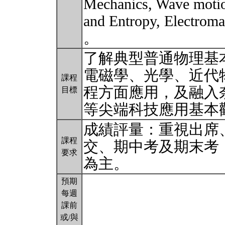
Mechanics, Wave motio
and Entropy, Electroma
。
了解典型普通物理基
電磁學、光學、近代
課程
程方面應用，及融入
目標
等尖端科技應用基本
成績評量：重視出席
課程
交、期中考及期末考
要求
為主。
預期
每週
課前
或/與