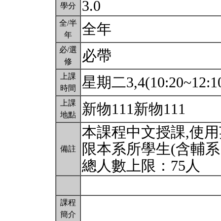
3.0
學分
全/半
全年
年
必/選
必帶
修
上課
星期二3,4(10:20~12:1
時間
上課
新物111新物111
地點
本課程中文授課,使用
限本系所學生(含輔系
備註
總人數上限：75人
課程
簡介