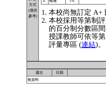
4.
補滿
1%
方式
(僅供
本校尚無訂定 A+
參考)
本校採用等第制評
的百分制分數區間
授課教師可依等第
評量專區 (
連結
)。
週次
日期
無資料