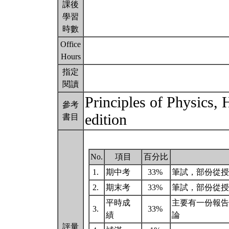
課後
學習
時數
Office
Hours
指定
閱讀
Principles of Physics, 
參考
edition
書目
No.
項目
百分比
1.
期中考
33%
筆試，部份從
2.
期末考
33%
筆試，部份從
平時成
主要有一份報告
3.
33%
績
論
評量