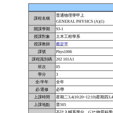
普通物理學甲上
課程名稱
GENERAL PHYSICS (A)(1)
開課學期
93-1
授課對象
土木工程學系
授課教師
蔡定平
課號
Phys1006
課程識別碼
202 101A1
班次
05
學分
3
全/半年
全年
必/選修
必帶
上課時間
星期二3,4(10:20~12:10)星期四3,4(
上課地點
普505
不計入輔系學分。G3*:物質科