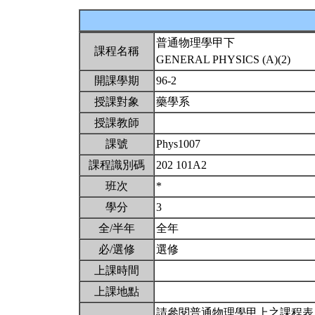
普通物理學甲下
課程名稱
GENERAL PHYSICS (A)(2)
開課學期
96-2
授課對象
藥學系
授課教師
課號
Phys1007
課程識別碼
202 101A2
班次
*
學分
3
全/半年
全年
必/選修
選修
上課時間
上課地點
請參閱普通物理學甲上之課程表