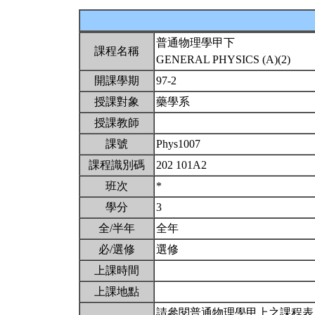
普通物理學甲下
課程名稱
GENERAL PHYSICS (A)(2)
開課學期
97-2
授課對象
藥學系
授課教師
課號
Phys1007
課程識別碼
202 101A2
班次
*
學分
3
全/半年
全年
必/選修
選修
上課時間
上課地點
請參閱普通物理學甲上之課程表