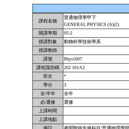
普通物理學甲下
課程名稱
GENERAL PHYSICS (A)(2)
開課學期
95-2
授課對象
動物科學技術學系
授課教師
課號
Phys1007
課程識別碼
202 101A2
班次
*
學分
3
全/半年
全年
必/選修
選修
上課時間
上課地點
備註
參閱附錄先修科目:普通物理學甲