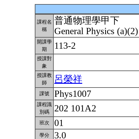
普通物理學甲下
課程名
General Physics (a)(2
稱
開課學
113-2
期
授課對
象
授課教
呂榮祥
師
Phys1007
課號
課程識
202 101A2
別碼
01
班次
3.0
學分