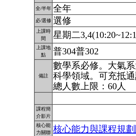
全年
全/半年
選修
必/選修
上課時
星期二3,4(10:20~12:1
間
上課地
普304普302
點
數學系必修。大氣系選
科學領域。可充抵通
備註
總人數上限：60人
課程簡
介影片
核心能
核心能力與課程規劃
力關聯