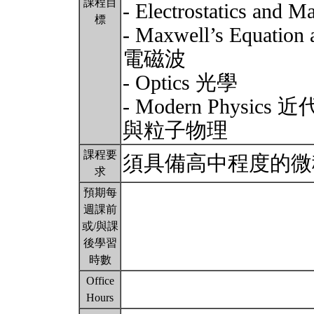
課程目
- Electrostatics a
標
- Maxwell’s Equa
電磁波
- Optics 光學
- Modern Phys
與粒子物理
課程要
須具備高中程度的
求
預期每
週課前
或/與課
後學習
時數
Office
Hours