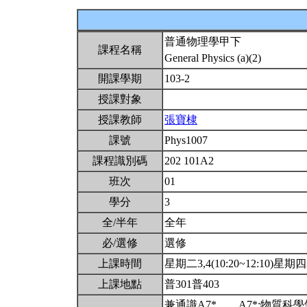
普通物理學甲下
課程名稱
General Physics (a)(2)
開課學期
103-2
授課對象
授課教師
張寶棣
課號
Phys1007
課程識別碼
202 101A2
班次
01
學分
3
全/半年
全年
必/選修
選修
上課時間
星期二3,4(10:20~12:10)星期四3,
上課地點
普301普403
兼通識A7*。。A7*:物質科