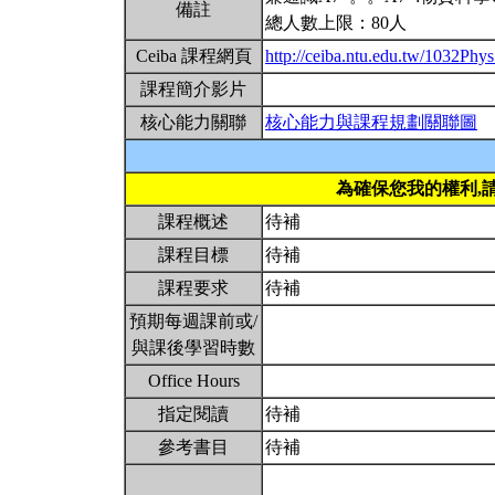
備註
總人數上限：80人
Ceiba 課程網頁
http://ceiba.ntu.edu.tw/1032Ph
課程簡介影片
核心能力關聯
核心能力與課程規劃關聯圖
為確保您我的權利,
課程概述
待補
課程目標
待補
課程要求
待補
預期每週課前或/
與課後學習時數
Office Hours
指定閱讀
待補
參考書目
待補