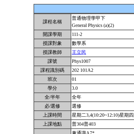
普通物理學甲下
課程名稱
General Physics (a)(2)
開課學期
111-2
授課對象
數學系
授課教師
王立民
課號
Phys1007
課程識別碼
202 101A2
班次
01
學分
3.0
全/半年
全年
必/選修
選修
上課時間
星期二3,4(10:20~12:10)星期四3,
上課地點
普304普403
兼通識A7*.