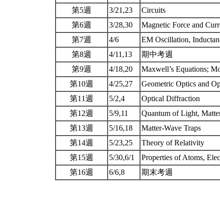
第5週
3/21,23
Circuits
第6週
3/28,30
Magnetic Force and Curr
第7週
4/6
EM Oscillation, Inducta
第8週
4/11,13
期中考週
第9週
4/18,20
Maxwell’s Equations; Mo
第10週
4/25,27
Geometric Optics and Opt
第11週
5/2,4
Optical Diffraction
第12週
5/9,11
Quantum of Light, Matt
第13週
5/16,18
Matter-Wave Traps
第14週
5/23,25
Theory of Relativity
第15週
5/30,6/1
Properties of Atoms, Elec
第16週
6/6,8
期末考週