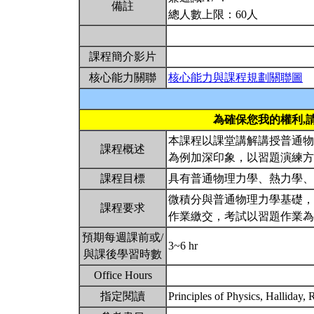
備註
總人數上限：60人
課程簡介影片
核心能力關聯
核心能力與課程規劃關聯圖
為確保您我的權利,
本課程以課堂講解講授普通物
課程概述
為例加深印象，以習題演練
課程目標
具有普通物理力學、熱力學
微積分與普通物理力學基礎，
課程要求
作業繳交，考試以習題作業
預期每週課前或/
3~6 hr
與課後學習時數
Office Hours
指定閱讀
Principles of Physics, Halliday,