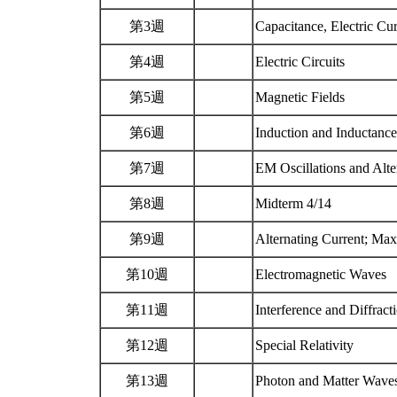
第3週
Capacitance, Electric Cu
第4週
Electric Circuits
第5週
Magnetic Fields
第6週
Induction and Inductanc
第7週
EM Oscillations and Alte
第8週
Midterm 4/14
第9週
Alternating Current; Ma
第10週
Electromagnetic Waves
第11週
Interference and Diffract
第12週
Special Relativity
第13週
Photon and Matter Wave