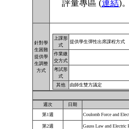
評量專區 (
連結
)
上課形
提供學生彈性出席課程方式
針對學
式
生困難
作業繳
提供學
交方式
生調整
考試形
方式
式
其他
由師生雙方議定
週次
日期
第1週
Coulomb Force and Elect
第2週
Gauss Law and Electric 