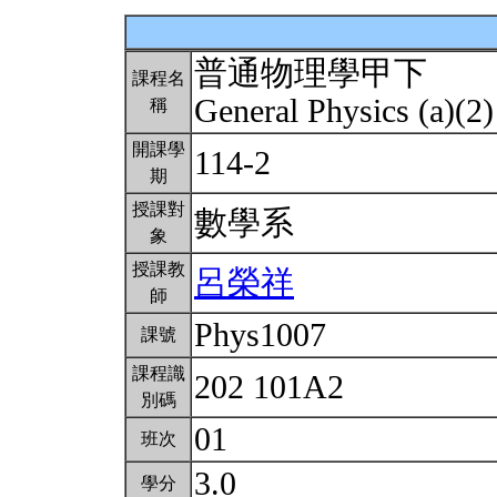
普通物理學甲下
課程名
General Physics (a)(2
稱
開課學
114-2
期
授課對
數學系
象
授課教
呂榮祥
師
Phys1007
課號
課程識
202 101A2
別碼
01
班次
3.0
學分