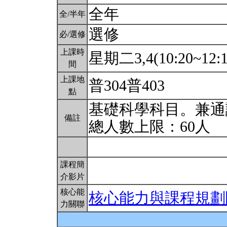
全年
全/半年
選修
必/選修
上課時
星期二3,4(10:20~12:1
間
上課地
普304普403
點
基礎科學科目。兼通識
備註
總人數上限：60人
課程簡
介影片
核心能
核心能力與課程規劃
力關聯