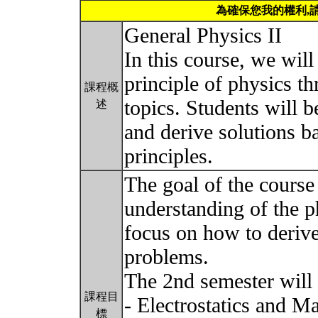
為確保您我的權利,
General Physics II
In this course, we wil
principle of physics t
課程概
topics. Students will 
述
and derive solutions 
principles.
The goal of the course 
understanding of the p
focus on how to derive
problems.
The 2nd semester will 
課程目
- Electrostatics a
標