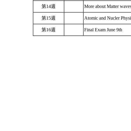
第14週
More about Matter wave
第15週
Atomic and Nucler Phys
第16週
Final Exam June 9th