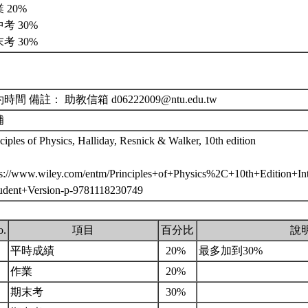
 20%
考 30%
考 30%
時間 備註： 助教信箱 d06222009@ntu.edu.tw
補
ciples of Physics, Halliday, Resnick & Walker, 10th edition
ps://www.wiley.com/entm/Principles+of+Physics%2C+10th+Edition+Int
udent+Version-p-9781118230749
o.
項目
百分比
說
.
平時成績
20%
最多加到30%
.
作業
20%
.
期末考
30%