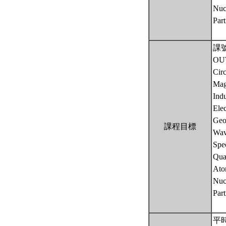
Nuc
Part
課號
OU
Cir
Mag
Ind
Ele
Geo
課程目標
Wav
Spec
Qua
Ato
Nuc
Part
平時