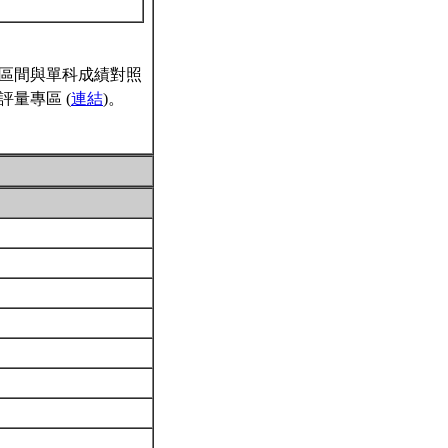
區間與單科成績對照
量專區 (
連結
)。