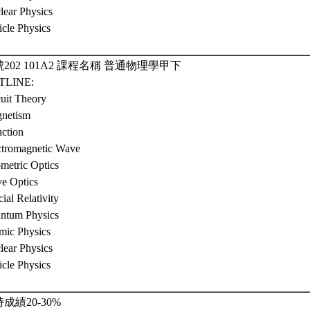
lear Physics
icle Physics
202 101A2 課程名稱 普通物理學甲下
TLINE:
cuit Theory
netism
uction
ctromagnetic Wave
metric Optics
e Optics
ial Relativity
ntum Physics
mic Physics
lear Physics
icle Physics
成績20-30%