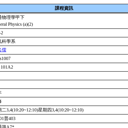
課程資訊
通物理學甲下
eral Physics (a)(2)
-2
氣科學系
名儒
s1007
 101A2
年
修
3,4(10:20~12:10)星期四3,4(10:20~12:10)
01普403
識A7*.