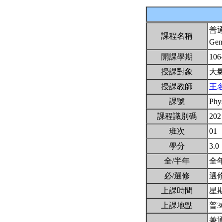
普
課程名稱
Gen
開課學期
106
授課對象
大
授課教師
王
課號
Phy
課程識別碼
202
班次
01
學分
3.0
全/半年
全
必/選修
選
上課時間
星期二
上課地點
普3
兼通