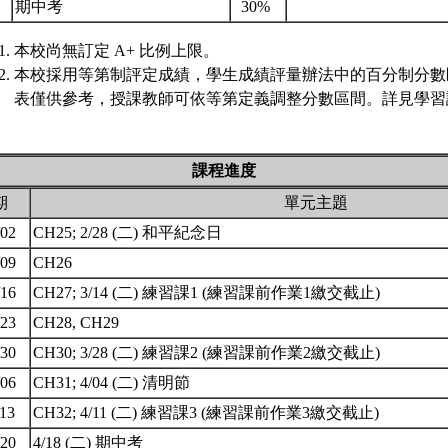
.
期中考
30%
本校尚無訂定 A+ 比例上限。
本校採用等第制評定成績，學生成績評量辦法中的百分制分數
表僅供參考，授課教師可依等第定義調整分數區間。詳見學習評
課程進度
期
單元主題
/02
CH25; 2/28 (二) 和平紀念日
/09
CH26
/16
CH27; 3/14 (二) 練習課1 (練習課前作業1繳交截止)
/23
CH28, CH29
/30
CH30; 3/28 (二) 練習課2 (練習課前作業2繳交截止)
/06
CH31; 4/04 (二) 清明節
/13
CH32; 4/11 (二) 練習課3 (練習課前作業3繳交截止)
/20
4/18 (二) 期中考