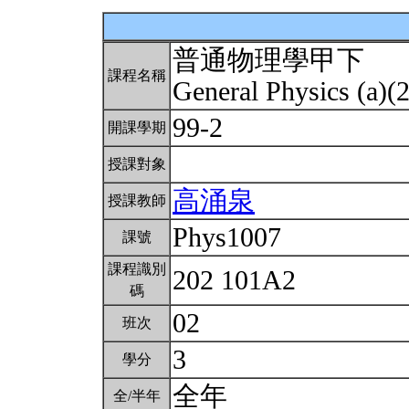
普通物理學甲下
課程名稱
General Physics (a)(
99-2
開課學期
授課對象
高涌泉
授課教師
Phys1007
課號
課程識別
202 101A2
碼
02
班次
3
學分
全年
全/半年