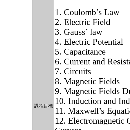
1. Coulomb’s Law
2. Electric Field
3. Gauss’ law
4. Electric Potential
5. Capacitance
6. Current and Resist
7. Circuits
8. Magnetic Fields
9. Magnetic Fields D
10. Induction and In
課程目標
11. Maxwell’s Equat
12. Electromagnetic O