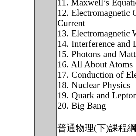
11. Maxwell’s Equat
12. Electromagnetic O
Current
13. Electromagnetic
14. Interference and 
15. Photons and Mat
16. All About Atoms
17. Conduction of Ele
18. Nuclear Physics
19. Quark and Lepto
20. Big Bang
普通物理(下)課程