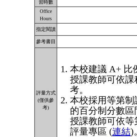
習時數
Office
Hours
指定閱讀
參考書目
本校建議 A+ 比
授課教師可依課
考。
評量方式
本校採用等第制
(僅供參
考)
的百分制分數區
授課教師可依等
評量專區 (
連結
)