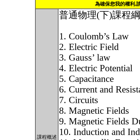
為確保您我的權利,
普通物理(下)課程
1. Coulomb’s Law
2. Electric Field
3. Gauss’ law
4. Electric Potential
5. Capacitance
6. Current and Resist
7. Circuits
8. Magnetic Fields
9. Magnetic Fields D
10. Induction and In
課程概述