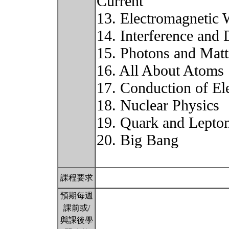
Current
13. Electromagnetic
14. Interference and 
15. Photons and Mat
16. All About Atoms
17. Conduction of Ele
18. Nuclear Physics
19. Quark and Lepto
20. Big Bang
課程要求
預期每週
課前或/
與課後學