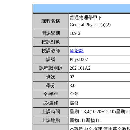
普通物理學甲下
課程名稱
General Physics (a)(2)
開課學期
109-2
授課對象
授課教師
賀培銘
課號
Phys1007
課程識別碼
202 101A2
班次
02
學分
3.0
全/半年
全年
必/選修
選修
上課時間
星期二3,4(10:20~12:10)星期四3,
上課地點
新物111新物111
本課程中文授課,使用英文教科