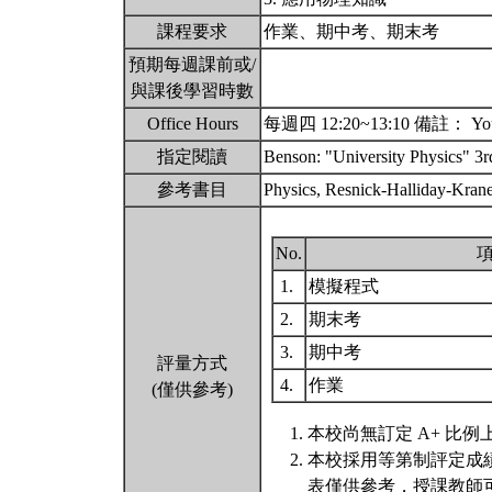
課程要求
作業、期中考、期末考
預期每週課前或/
與課後學習時數
Office Hours
每週四 12:20~13:10 備註： You ca
指定閱讀
Benson: "University Physics" 
參考書目
Physics, Resnick-Halliday
No.
1.
模擬程式
2.
期末考
3.
期中考
評量方式
4.
作業
(僅供參考)
本校尚無訂定 A+ 比例
本校採用等第制評定成
表僅供參考，授課教師