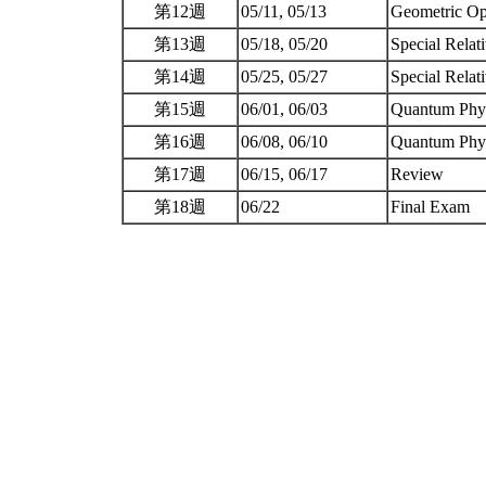
第12週
05/11, 05/13
Geometric Op
第13週
05/18, 05/20
Special Relat
第14週
05/25, 05/27
Special Relati
第15週
06/01, 06/03
Quantum Phys
第16週
06/08, 06/10
Quantum Phys
第17週
06/15, 06/17
Review
第18週
06/22
Final Exam