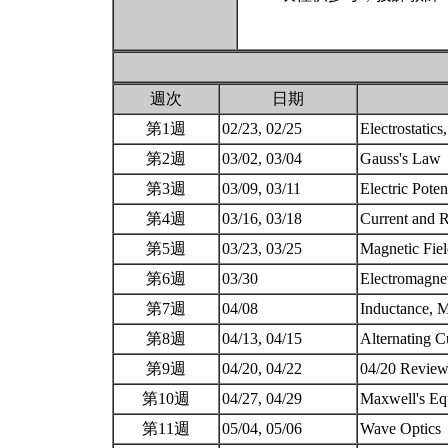
週次
日期
第1週
02/23, 02/25
Electrostatics
第2週
03/02, 03/04
Gauss's Law
第3週
03/09, 03/11
Electric Poten
第4週
03/16, 03/18
Current and R
第5週
03/23, 03/25
Magnetic Fiel
第6週
03/30
Electromagne
第7週
04/08
Inductance, M
第8週
04/13, 04/15
Alternating C
第9週
04/20, 04/22
04/20 Revie
第10週
04/27, 04/29
Maxwell's Eq
第11週
05/04, 05/06
Wave Optics