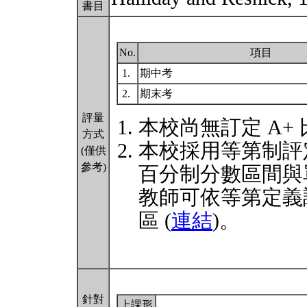
書目
No.
項目
1.
期中考
2.
期末考
評量
本校尚無訂定 A+
方式
本校採用等第制評
(僅供
參考)
百分制分數區間與
教師可依等第定義
區 (
連結
)。
針對
上課形