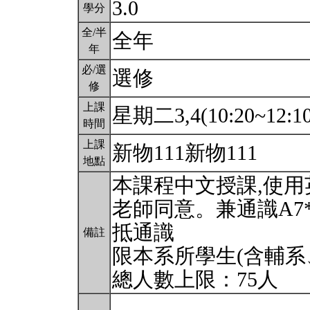
3.0
學分
全/半
全年
年
必/選
選修
修
上課
星期二3,4(10:20~12:1
時間
上課
新物111新物111
地點
本課程中文授課,使
老師同意。兼通識A7
抵通識
備註
限本系所學生(含輔系
總人數上限：75人