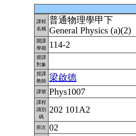
普通物理學甲下
課程
General Physics (a)(2)
名稱
開課
114-2
學期
授課
對象
授課
梁啟德
教師
Phys1007
課號
課程
202 101A2
識別
碼
02
班次