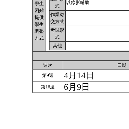
以錄影輔助
學生
式
困難
作業繳
提供
交方式
學生
考試形
調整
式
方式
其他
週次
日期
4月14日
第9週
6月9日
第16週