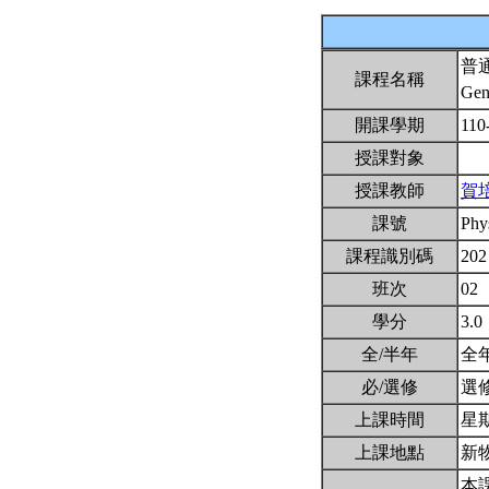
普
課程名稱
Gen
開課學期
110
授課對象
授課教師
賀
課號
Phy
課程識別碼
202
班次
02
學分
3.0
全/半年
全
必/選修
選
上課時間
星期二
上課地點
新物
本