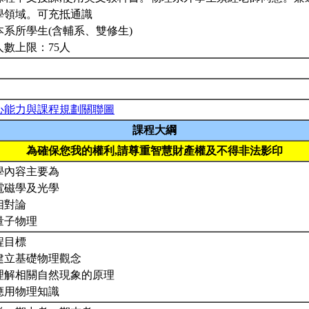
學領域。可充抵通識
本系所學生(含輔系、雙修生)
人數上限：75人
心能力與課程規劃關聯圖
課程大綱
為確保您我的權利,請尊重智慧財產權及不得非法影印
學內容主要為
 電磁學及光學
 相對論
 量子物理
程目標
. 建立基礎物理觀念
. 理解相關自然現象的原理
 應用物理知識