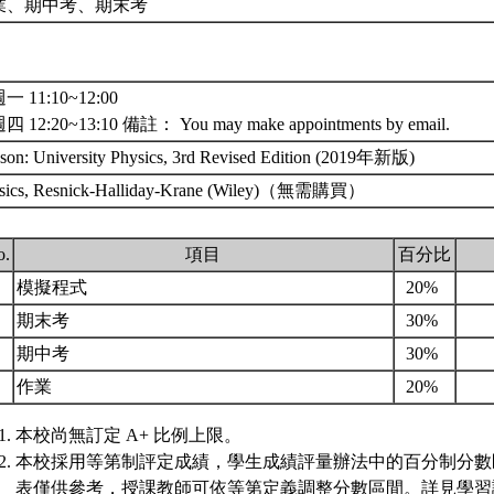
業、期中考、期末考
一 11:10~12:00
 12:20~13:10 備註： You may make appointments by email.
son: University Physics, 3rd Revised Edition (2019年新版)
sics, Resnick-Halliday-Krane (Wiley)（無需購買）
o.
項目
百分比
.
模擬程式
20%
.
期末考
30%
.
期中考
30%
.
作業
20%
本校尚無訂定 A+ 比例上限。
本校採用等第制評定成績，學生成績評量辦法中的百分制分數
表僅供參考，授課教師可依等第定義調整分數區間。詳見學習評