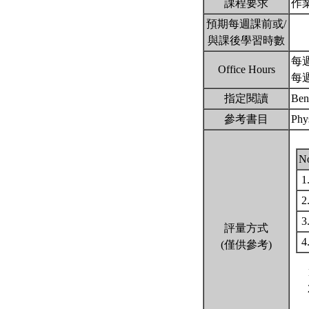
課程要求
作
預期每週課前或/
與課後學習時數
每週
Office Hours
每週四
指定閱讀
Ben
參考書目
Phy
N
1
2
3
評量方式
4
(僅供參考)