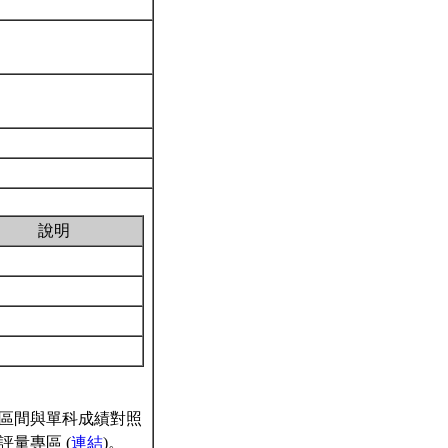
說明
區間與單科成績對照
量專區 (
連結
)。