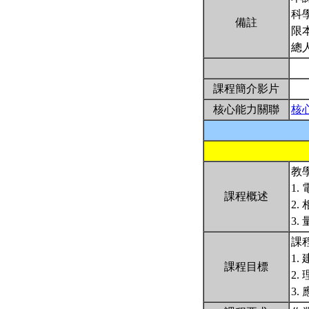
科
備註
限
總
課程簡介影片
核心能力關聯
核
教
1.
課程概述
2.
3.
課
1
課程目標
2
3.