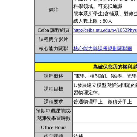
科學領域。可充抵通識
備註
限本系所學生(含輔系、雙修生
總人數上限：80人
Ceiba 課程網頁
http://ceiba.ntu.edu.tw/1052Phy
課程簡介影片
核心能力關聯
核心能力與課程規劃關聯圖
為確保您我的權利,
課程概述
[電學、相對論]、[磁學、光學
1.發展建立模型與解決問題的
課程目標
習物理定律。
課程要求
普通物理甲上、微積分甲上
預期每週課前或/
與課後學習時數
Office Hours
指定閱讀
待補