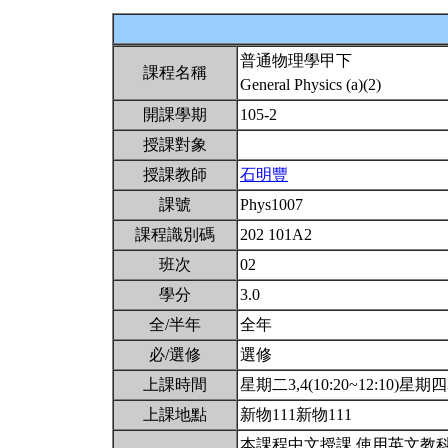
普通物理學甲下
課程名稱
General Physics (a)(2)
開課學期
105-2
授課對象
授課教師
石明豐
課號
Phys1007
課程識別碼
202 101A2
班次
02
學分
3.0
全/半年
全年
必/選修
選修
上課時間
星期二3,4(10:20~12:10)星期四3,
上課地點
新物111新物111
本課程中文授課,使用英文教科