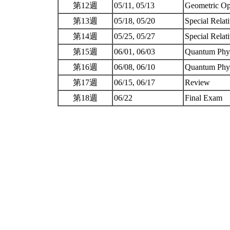
第12週
05/11, 05/13
Geometric Op
第13週
05/18, 05/20
Special Relat
第14週
05/25, 05/27
Special Relati
第15週
06/01, 06/03
Quantum Phys
第16週
06/08, 06/10
Quantum Phys
第17週
06/15, 06/17
Review
第18週
06/22
Final Exam