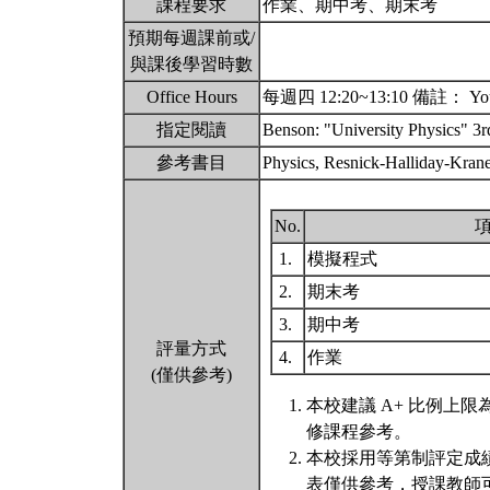
課程要求
作業、期中考、期末考
預期每週課前或/
與課後學習時數
Office Hours
每週四 12:20~13:10 備註： You ca
指定閱讀
Benson: "University Physics" 
參考書目
Physics, Resnick-Halliday
No.
1.
模擬程式
2.
期末考
3.
期中考
評量方式
4.
作業
(僅供參考)
本校建議 A+ 比例上
修課程參考。
本校採用等第制評定成
表僅供參考，授課教師