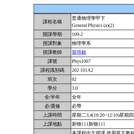
普通物理學甲下
課程名稱
General Physics (a)(2)
開課學期
109-2
授課對象
物理學系
授課教師
賀培銘
課號
Phys1007
課程識別碼
202 101A2
班次
02
學分
3.0
全/半年
全年
必/選修
必帶
上課時間
星期二3,4(10:20~12:10)星期四3,
上課地點
新物111新物111
本課程中文授課,使用英文教科