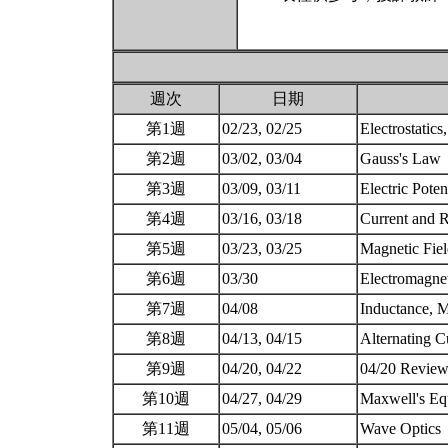
週次
日期
第1週
02/23, 02/25
Electrostatics
第2週
03/02, 03/04
Gauss's Law
第3週
03/09, 03/11
Electric Poten
第4週
03/16, 03/18
Current and R
第5週
03/23, 03/25
Magnetic Fiel
第6週
03/30
Electromagne
第7週
04/08
Inductance, M
第8週
04/13, 04/15
Alternating C
第9週
04/20, 04/22
04/20 Revie
第10週
04/27, 04/29
Maxwell's Eq
第11週
05/04, 05/06
Wave Optics