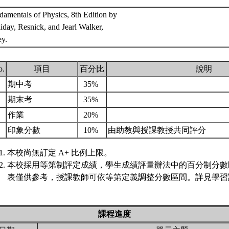
damentals of Physics, 8th Edition by
iday, Resnick, and Jearl Walker,
ey.
o.
項目
百分比
說明
.
期中考
35%
.
期末考
35%
.
作業
20%
.
印象分數
10%
由助教與授課教授共同評分
本校尚無訂定 A+ 比例上限。
本校採用等第制評定成績，學生成績評量辦法中的百分制分數
表僅供參考，授課教師可依等第定義調整分數區間。詳見學習評
課程進度