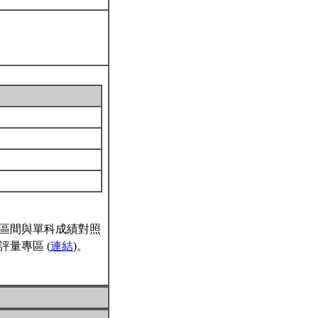
區間與單科成績對照
量專區 (
連結
)。