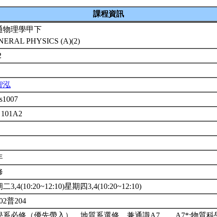
課程資訊
通物理學甲下
NERAL PHYSICS (A)(2)
2
智泓
s1007
 101A2
年
修
3,4(10:20~12:10)星期四3,4(10:20~12:10)
02普204
學系必修（優先帶入）。地質系選修。兼通識A7。。A7*:物質