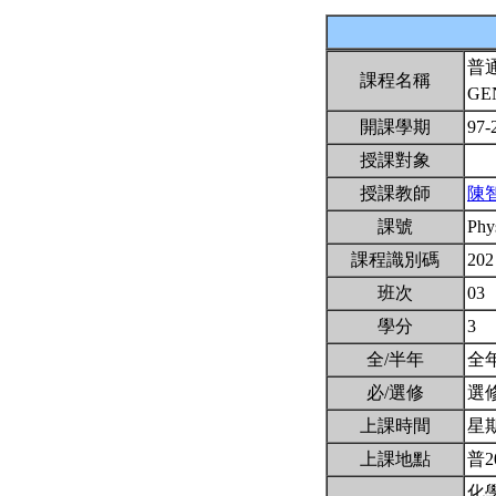
普
課程名稱
GE
開課學期
97-
授課對象
授課教師
陳
課號
Phy
課程識別碼
202
班次
03
學分
3
全/半年
全
必/選修
選
上課時間
星期二
上課地點
普2
化