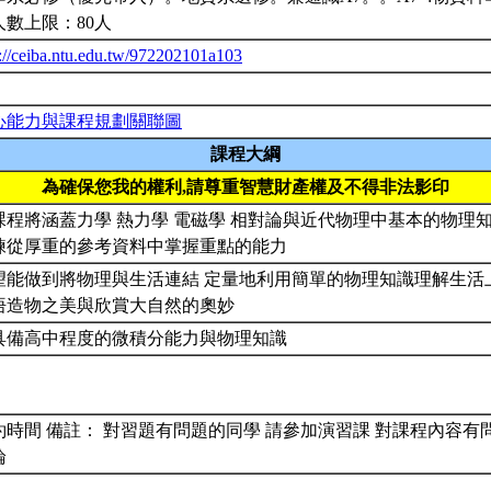
人數上限：80人
p://ceiba.ntu.edu.tw/972202101a103
心能力與課程規劃關聯圖
課程大綱
為確保您我的權利,請尊重智慧財產權及不得非法影印
課程將涵蓋力學 熱力學 電磁學 相對論與近代物理中基本的物理
練從厚重的參考資料中掌握重點的能力
望能做到將物理與生活連結 定量地利用簡單的物理知識理解生活
悟造物之美與欣賞大自然的奧妙
具備高中程度的微積分能力與物理知識
約時間 備註： 對習題有問題的同學 請參加演習課 對課程內容有問
論