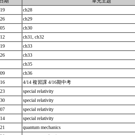
日期
單元主題
/19
ch28
/26
ch29
/05
ch30
/12
ch31, ch32
/19
ch33
/26
ch33
ch35
/09
ch36
/16
4/14 複習課 4/16期中考
/23
special relativity
/30
special relativity
/07
special relativity
/14
special relativity
/21
quantum mechanics