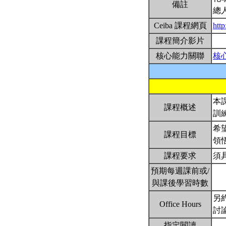
備註
總
Ceiba 課程網頁
htt
課程簡介影片
核心能力關聯
核
本
課程概述
訓
希
課程目標
領
課程要求
須
預期每週課前或/
與課後學習時數
另
Office Hours
討
指定閱讀