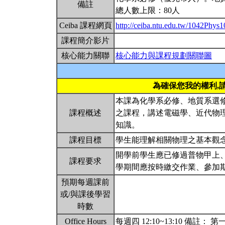
備註
總人數上限：80人
Ceiba 課程網頁
http://ceiba.ntu.edu.tw/1042Phys
課程簡介影片
核心能力關聯
核心能力與課程規劃關聯圖
為確保您我的權利,
本課為化學系必修、地質系選
課程概述
之課程，講述電磁學、近代物
知識。
課程目標
學生能理解相關物理之基本觀
開學前學生應已修過普物甲上
課程要求
學期間應按時繳交作業、參加
預期每週課前
或/與課後學習
時數
Office Hours
每週四 12:10~13:10 