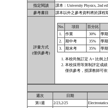
指定閱讀
課本：University Physics, 2nd e
參考書目
課本以外之參考資料將於課程期
No.
項目
百分比
1.
作業
30%
學
2.
期中考
35%
學
評量方式
3.
期末考
35%
學
(僅供參考)
本校尚無訂定 A+ 比例上
本校採用等第制評定成績
僅供參考，授課教師可依
週次
日期
第1週
2/23,2/25
Electrostatic