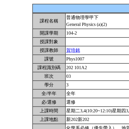
普通物理學甲下
課程名稱
General Physics (a)(2)
開課學期
104-2
授課對象
授課教師
賀培銘
課號
Phys1007
課程識別碼
202 101A2
班次
03
學分
3
全/半年
全年
必/選修
選修
上課時間
星期二3,4(10:20~12:10)星期四3,4
上課地點
新202新202
化學系必修（優先帶入）。地質