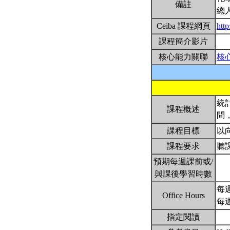
備註
總
Ceiba 課程網頁
htt
課程簡介影片
核心能力關聯
核
統
課程概述
問
課程目標
以
課程要求
聽
預期每週課前或/
與課後學習時數
每週
Office Hours
每週
指定閱讀