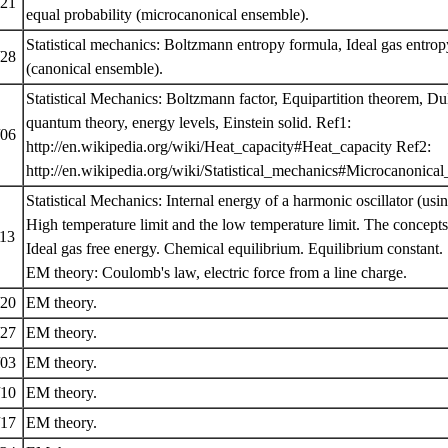
/21
equal probability (microcanonical ensemble).
Statistical mechanics: Boltzmann entropy formula, Ideal gas entro
/28
(canonical ensemble).
Statistical Mechanics: Boltzmann factor, Equipartition theorem, Du
quantum theory, energy levels, Einstein solid. Ref1:
/06
http://en.wikipedia.org/wiki/Heat_capacity#Heat_capacity Ref2:
http://en.wikipedia.org/wiki/Statistical_mechanics#Microcanonic
Statistical Mechanics: Internal energy of a harmonic oscillator (usin
High temperature limit and the low temperature limit. The concep
/13
Ideal gas free energy. Chemical equilibrium. Equilibrium constant.
EM theory: Coulomb's law, electric force from a line charge.
/20
EM theory.
/27
EM theory.
/03
EM theory.
/10
EM theory.
/17
EM theory.