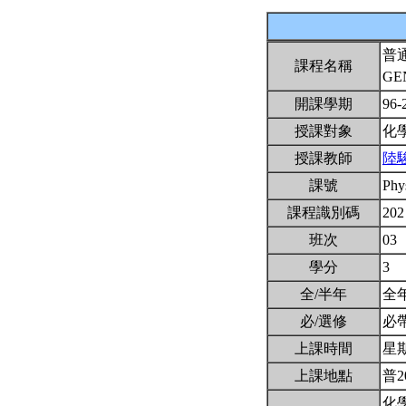
普
課程名稱
GE
開課學期
96-
授課對象
化
授課教師
陸
課號
Phy
課程識別碼
202
班次
03
學分
3
全/半年
全
必/選修
必
上課時間
星期二
上課地點
普2
化