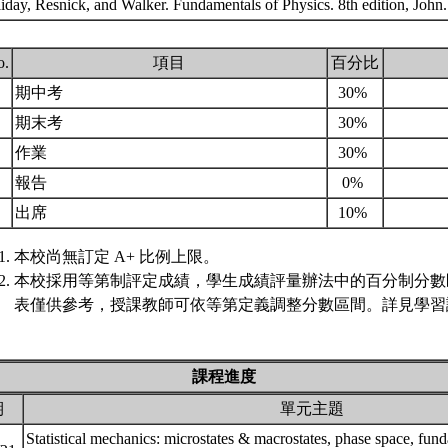
liday, Resnick, and Walker. Fundamentals of Physics. 8th edition, Joh
o.
項目
百分比
.
期中考
30%
.
期末考
30%
.
作業
30%
.
報告
0%
.
出席
10%
本校尚無訂定 A+ 比例上限。
本校採用等第制評定成績，學生成績評量辦法中的百分制分數
表僅供參考，授課教師可依等第定義調整分數區間。詳見學習評
課程進度
期
單元主題
Statistical mechanics: microstates & macrostates, phase space, fun