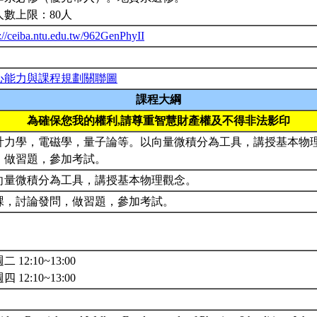
人數上限：80人
p://ceiba.ntu.edu.tw/962GenPhyII
心能力與課程規劃關聯圖
課程大綱
為確保您我的權利,請尊重智慧財產權及不得非法影印
計力學，電磁學，量子論等。以向量微積分為工具，講授基本物
，做習題，參加考試。
向量微積分為工具，講授基本物理觀念。
課，討論發問，做習題，參加考試。
二 12:10~13:00
四 12:10~13:00