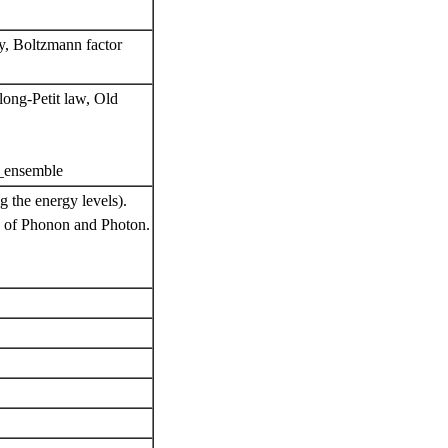
py, Boltzmann factor
long-Petit law, Old
al_ensemble
g the energy levels).
ts of Phonon and Photon.