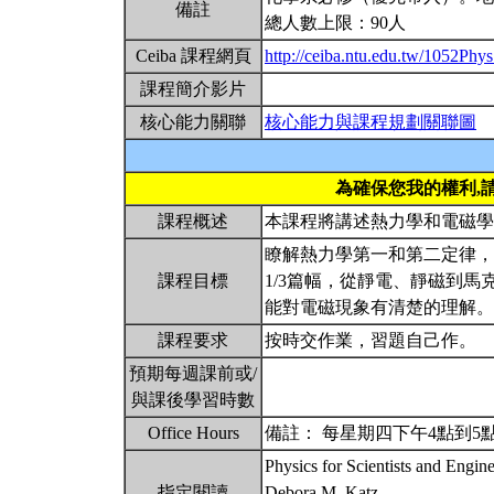
備註
總人數上限：90人
Ceiba 課程網頁
http://ceiba.ntu.edu.tw/1052Ph
課程簡介影片
核心能力關聯
核心能力與課程規劃關聯圖
為確保您我的權利,
課程概述
本課程將講述熱力學和電磁
瞭解熱力學第一和第二定律，
課程目標
1/3篇幅，從靜電、靜磁到
能對電磁現象有清楚的理解
課程要求
按時交作業，習題自己作。
預期每週課前或/
與課後學習時數
Office Hours
備註： 每星期四下午4點到5
Physics for Scientists and Engin
指定閱讀
Debora M. Katz