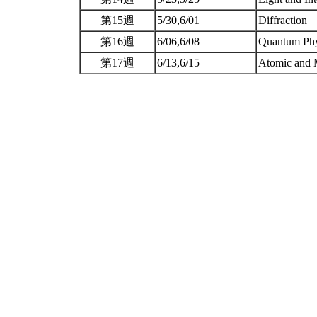
第15週
5/30,6/01
Diffraction
第16週
6/06,6/08
Quantum Ph
第17週
6/13,6/15
Atomic and M