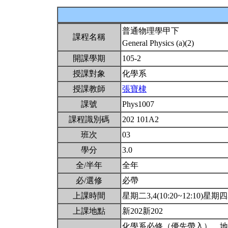
普通物理學甲下
課程名稱
General Physics (a)(2)
開課學期
105-2
授課對象
化學系
授課教師
張寶棣
課號
Phys1007
課程識別碼
202 101A2
班次
03
學分
3.0
全/半年
全年
必/選修
必帶
上課時間
星期二3,4(10:20~12:10)星期四3,
上課地點
新202新202
化學系必修（優先帶入）。地質