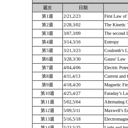
週次
日期
第1週
2/21,2/23
First Law o
第2週
2/28,3/02
The Kinetic
第3週
3/07,3/09
The second 
第4週
3/14,3/16
Entropy
第5週
3/21,3/23
Coulomb’s L
第6週
3/28,3/30
Gauss' Law
第7週
4/04,4/06
Electric Pot
第8週
4/11,4/13
Current and 
第9週
4/18,4/20
Magnetic Fi
第10週
4/25,4/27
Faraday’s L
第11週
5/02,5/04
Alternating 
第12週
5/09,5/11
Maxwell’s E
第13週
5/16,5/18
Electromagn
第14週
5/23,5/25
Light and In