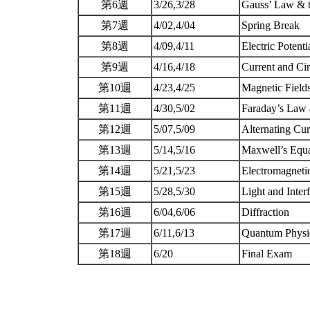
第6週
3/26,3/28
Gauss’ Law & t
第7週
4/02,4/04
Spring Break
第8週
4/09,4/11
Electric Potent
第9週
4/16,4/18
Current and Cir
第10週
4/23,4/25
Magnetic Fiel
第11週
4/30,5/02
Faraday’s Law 
第12週
5/07,5/09
Alternating Cu
第13週
5/14,5/16
Maxwell’s Equa
第14週
5/21,5/23
Electromagnet
第15週
5/28,5/30
Light and Inter
第16週
6/04,6/06
Diffraction
第17週
6/11,6/13
Quantum Phys
第18週
6/20
Final Exam