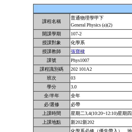
普通物理學甲下
課程名稱
General Physics (a)(2)
開課學期
107-2
授課對象
化學系
授課教師
張寶棣
課號
Phys1007
課程識別碼
202 101A2
班次
03
學分
3.0
全/半年
全年
必/選修
必帶
上課時間
星期二3,4(10:20~12:10)星期四3,
上課地點
新202新202
化學系必修（優先帶入）。地質