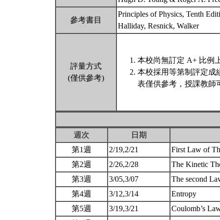
Principles of Physics, Tenth Edit
參考書目
Halliday, Resnick, Walker
本校尚無訂定 A+ 比例
評量方式
本校採用等第制評定成
(僅供參考)
表僅供參考，授課教師
週次
日期
第1週
2/19,2/21
First Law of 
第2週
2/26,2/28
The Kinetic T
第3週
3/05,3/07
The second La
第4週
3/12,3/14
Entropy
第5週
3/19,3/21
Coulomb’s Law 