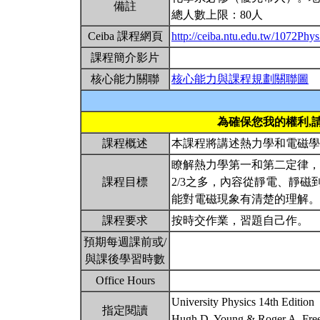
備註
總人數上限：80人
Ceiba 課程網頁
http://ceiba.ntu.edu.tw/1072Ph
課程簡介影片
核心能力關聯
核心能力與課程規劃關聯圖
為確保您我的權利,
課程概述
本課程將講述熱力學和電磁
瞭解熱力學第一和第二定律，
課程目標
2/3之多，內容從靜電、靜
能對電磁現象有清楚的理解
課程要求
按時交作業，習題自己作。
預期每週課前或/
與課後學習時數
Office Hours
University Physics 14th Edition
指定閱讀
Hugh D. Young & Roger A. Fr