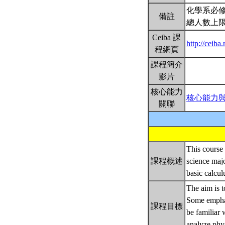
化學系必修
備註
總人數上限
Ceiba 課
http://ceib
程網頁
課程簡介
影片
核心能力
核心能力
關聯
This course 
課程概述
science maj
basic calcul
The aim is 
Some emphasi
課程目標
be familiar 
analyze phy