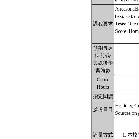
A reasonable
basic calcul
課程要求
Tests: One m
Score: Home
預期每週
課前或/
與課後學
習時數
Office
Hours
指定閱讀
Holliday, G
參考書目
Sources on 
評量方式
本校