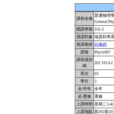
普通物理
課程名稱
General Phy
開課學期
101-2
授課對象
地質科學
授課教師
白偉武
課號
Phys1007
課程識別
202 101A2
碼
班次
03
學分
3
全/半年
全年
必/選修
選修
上課時間
星期二3,4(10
上課地點
新202新20