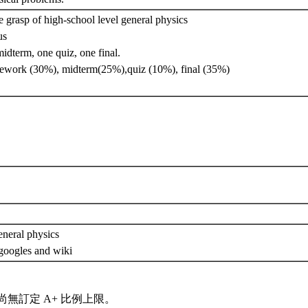
 grasp of high-school level general physics
us
idterm, one quiz, one final.
work (30%), midterm(25%),quiz (10%), final (35%)
eneral physics
googles and wiki
尚無訂定 A+ 比例上限。