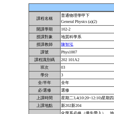
普通物理學甲下
課程名稱
General Physics (a)(2)
開課學期
102-2
授課對象
地質科學系
授課教師
陳智泓
課號
Phys1007
課程識別碼
202 101A2
班次
03
學分
3
全/半年
全年
必/選修
選修
上課時間
星期二3,4(10:20~12:10)星期四3,
上課地點
新202新204
化學系必修（優先帶入）。地