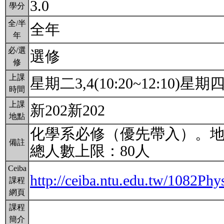
3.0
學分
全/半
全年
年
必/選
選修
修
上課
星期二3,4(10:20~12:10)星期四3,
時間
上課
新202新202
地點
化學系必修（優先帶入）。地
備註
總人數上限：80人
Ceiba
http://ceiba.ntu.edu.tw/1082Ph
課程
網頁
課程
簡介