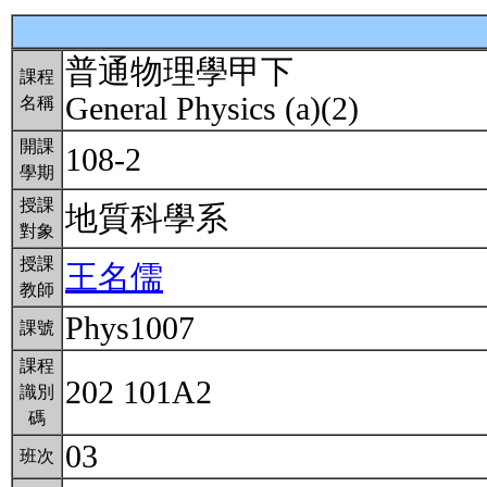
普通物理學甲下
課程
General Physics (a)(2)
名稱
開課
108-2
學期
授課
地質科學系
對象
授課
王名儒
教師
Phys1007
課號
課程
202 101A2
識別
碼
03
班次