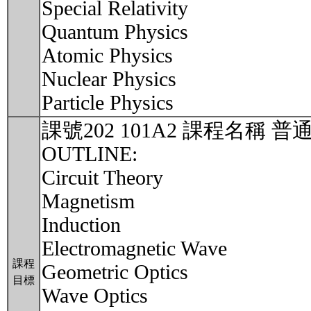
Special Relativity
Quantum Physics
Atomic Physics
Nuclear Physics
Particle Physics
課號202 101A2 課程名稱 
OUTLINE:
Circuit Theory
Magnetism
Induction
Electromagnetic Wave
課程
Geometric Optics
目標
Wave Optics