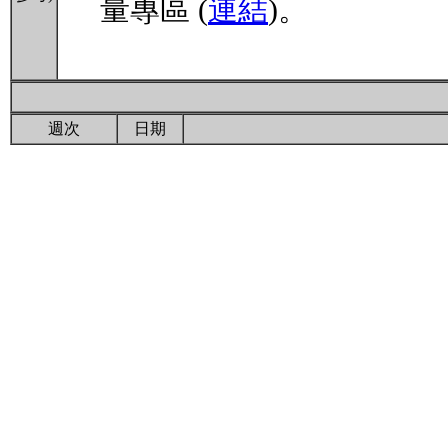
量專區 (
連結
)。
週次
日期