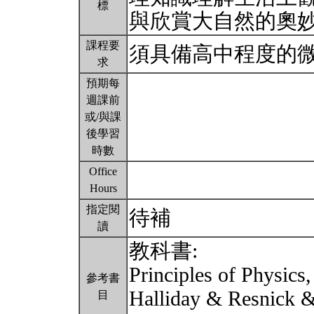
標
與欣賞大自然的奧
課程要
須具備高中程度的
求
預期每
週課前
或/與課
後學習
時數
Office
Hours
指定閱
待補
讀
教科書:
Principles of Physics
參考書
Halliday & Resnick &
目