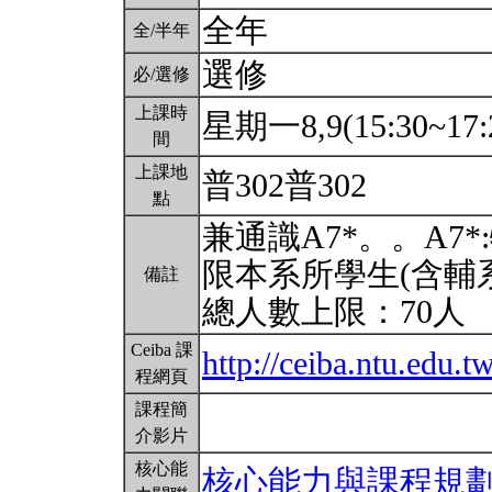
全年
全/半年
選修
必/選修
上課時
星期一8,9(15:30~17:
間
上課地
普302普302
點
兼通識A7*。。A7
限本系所學生(含輔
備註
總人數上限：70人
Ceiba 課
http://ceiba.ntu.edu.
程網頁
課程簡
介影片
核心能
核心能力與課程規