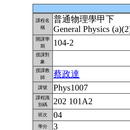
普通物理學甲下
課程名
General Physics (a)(
稱
開課學
104-2
期
授課對
象
授課教
蔡政達
師
Phys1007
課號
課程識
202 101A2
別碼
04
班次
3
學分