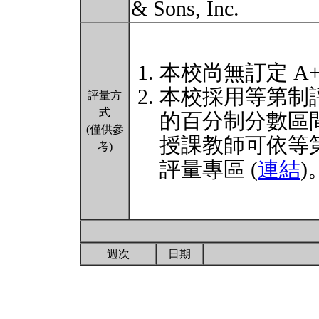
& Sons, Inc.
本校尚無訂定 A
本校採用等第制
評量方
式
的百分制分數區
(僅供參
授課教師可依等
考)
評量專區 (
連結
)
週次
日期