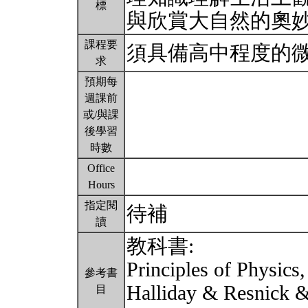
標
與欣賞大自然的奧
課程要
須具備高中程度的
求
預期每
週課前
或/與課
後學習
時數
Office
Hours
指定閱
待補
讀
教科書:
Principles of Physics
參考書
Halliday & Resnick &
目