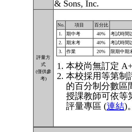
& Sons, Inc.
No.
項目
百分比
1.
期中考
40%
考試時間
2.
期末考
40%
考試時間
3.
作業
20%
限期中期
評量方
本校尚無訂定 A
式
(僅供參
本校採用等第制
考)
的百分制分數區
授課教師可依等
評量專區 (
連結
)