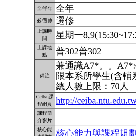
全年
全/半年
選修
必/選修
上課時
星期一8,9(15:30~17:
間
上課地
普302普302
點
兼通識A7*。。A7
限本系所學生(含輔
備註
總人數上限：70人
Ceiba 課
http://ceiba.ntu.edu
程網頁
課程簡
介影片
核心能
核心能力與課程規