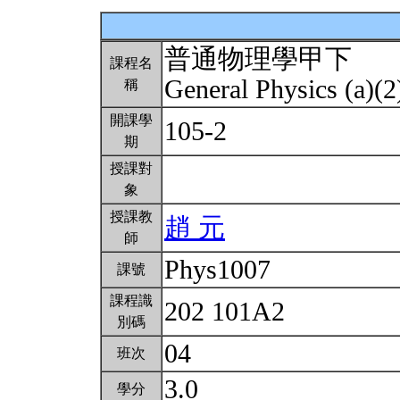
普通物理學甲下
課程名
General Physics (a)(
稱
開課學
105-2
期
授課對
象
授課教
趙 元
師
Phys1007
課號
課程識
202 101A2
別碼
04
班次
3.0
學分