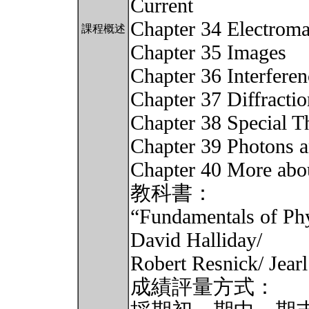
Current
Chapter 34 Electrom
課程概述
Chapter 35 Images
Chapter 36 Interferen
Chapter 37 Diffractio
Chapter 38 Special Th
Chapter 39 Photons 
Chapter 40 More abo
教科書：
“Fundamentals of Phy
David Halliday/
Robert Resnick/ Jearl
成績評量方式：