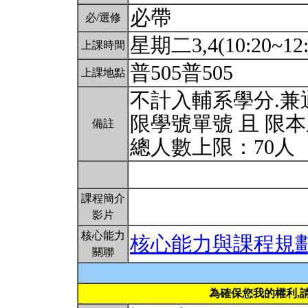
必帶
必/選修
星期二3,4(10:20~12:
上課時間
普505普505
上課地點
不計入輔系學分.兼
限學號單號 且 限
備註
總人數上限：70人
課程簡介
影片
核心能力
核心能力與課程規
關聯
為確保您我的權利,