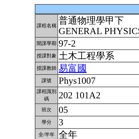
普通物理學甲下
課程名稱
GENERAL PHYSICS
97-2
開課學期
土木工程學系
授課對象
易富國
授課教師
Phys1007
課號
課程識別
202 101A2
碼
05
班次
3
學分
全年
全/半年