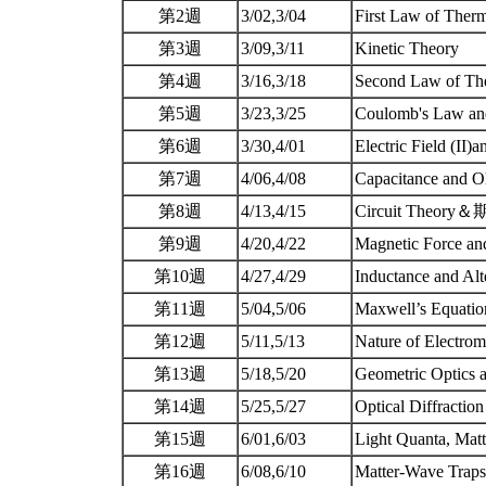
第2週
3/02,3/04
First Law of The
第3週
3/09,3/11
Kinetic Theory
第4週
3/16,3/18
Second Law of T
第5週
3/23,3/25
Coulomb's Law and 
第6週
3/30,4/01
Electric Field (I
第7週
4/06,4/08
Capacitance and 
第8週
4/13,4/15
Circuit Theor
第9週
4/20,4/22
Magnetic Force an
第10週
4/27,4/29
Inductance and Alt
第11週
5/04,5/06
Maxwell’s Equatio
第12週
5/11,5/13
Nature of Elect
第13週
5/18,5/20
Geometric Optics a
第14週
5/25,5/27
Optical Diffractio
第15週
6/01,6/03
Light Quanta, Mat
第16週
6/08,6/10
Matter-Wave Tra