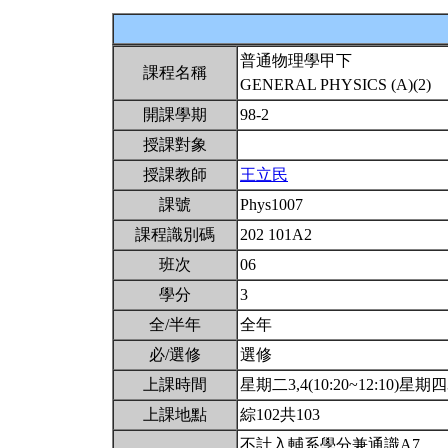
普通物理學甲下
課程名稱
GENERAL PHYSICS (A)(2)
開課學期
98-2
授課對象
授課教師
王立民
課號
Phys1007
課程識別碼
202 101A2
班次
06
學分
3
全/半年
全年
必/選修
選修
上課時間
星期二3,4(10:20~12:10)星期四3,
上課地點
綜102共103
不計入輔系學分兼通識A7。。