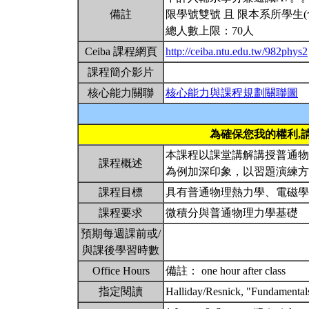
備註
限學號雙號 且 限本系所學生
總人數上限：70人
Ceiba 課程網頁
http://ceiba.ntu.edu.tw/982phys2
課程簡介影片
核心能力關聯
核心能力與課程規劃關聯圖
為確保您我的權利,
本課程以課堂講解講授普通物
課程概述
為例加深印象，以習題演練
課程目標
具有普通物理熱力學、電磁
課程要求
微積分與普通物理力學基礎
預期每週課前或/
與課後學習時數
Office Hours
備註： one hour after class
指定閱讀
Halliday/Resnick, "Fundamental