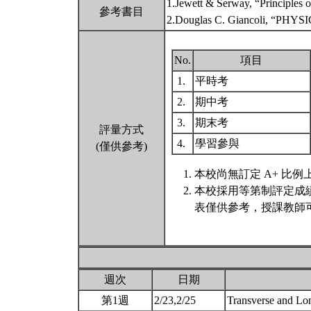
1.Jewett & Serway, “Principles o
參考書目
2.Douglas C. Giancoli, “PHYSICS
No.
項目
1.
平時考
2.
期中考
3.
期末考
評量方式
4.
學習參與
(僅供參考)
本校尚無訂定 A+ 比例
本校採用等第制評定成
表僅供參考，授課教師
週次
日期
第1週
2/23,2/25
Transverse and Lo