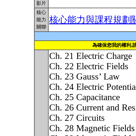
影片
核心
核心能力與課程規劃
能力
關聯
為確保您我的權利,
Ch. 21 Electric Charge
Ch. 22 Electric Fields
Ch. 23 Gauss’ Law
Ch. 24 Electric Potentia
Ch. 25 Capacitance
Ch. 26 Current and Res
Ch. 27 Circuits
Ch. 28 Magnetic Fields