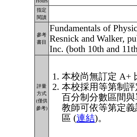
Hours
指定
閱讀
Fundamentals of Physics
參考
Resnick and Walker, pu
書目
Inc. (both 10th and 11th
本校尚無訂定 A+
本校採用等第制評
評量
方式
百分制分數區間與
(僅供
教師可依等第定義
參考)
區 (
連結
)。