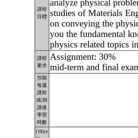
analyze physical probl
課程
studies of Materials En
目標
on conveying the physic
you the fundamental kno
physics related topics i
Assignment: 30%
課程
mid-term and final ex
要求
預期
每週
課前
或/與
課後
學習
時數
Office