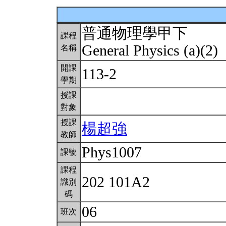
普通物理學甲下
課程
General Physics (a)(2)
名稱
開課
113-2
學期
授課
對象
授課
楊超強
教師
Phys1007
課號
課程
202 101A2
識別
碼
06
班次