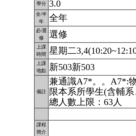
3.0
學分
全/半
全年
年
必/選
選修
修
上課
星期二3,4(10:20~12:1
時間
上課
新503新503
地點
兼通識A7*。。A7*
限本系所學生(含輔系
備註
總人數上限：63人
課程
簡介