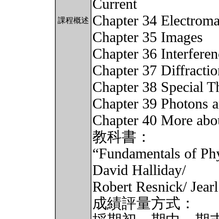
Current
Chapter 34 Electrom
課程概述
Chapter 35 Images
Chapter 36 Interferen
Chapter 37 Diffractio
Chapter 38 Special Th
Chapter 39 Photons 
Chapter 40 More abo
教科書：
“Fundamentals of Phy
David Halliday/
Robert Resnick/ Jearl
成績評量方式：