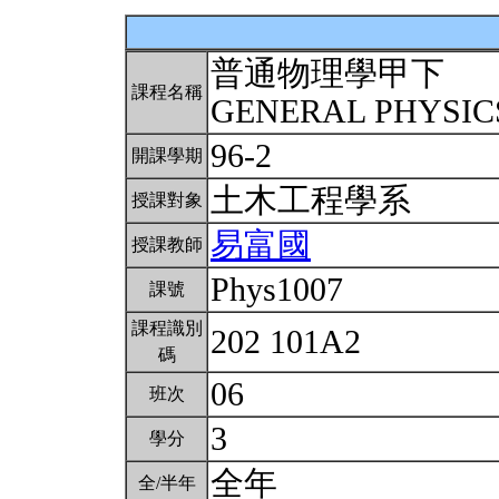
普通物理學甲下
課程名稱
GENERAL PHYSICS
96-2
開課學期
土木工程學系
授課對象
易富國
授課教師
Phys1007
課號
課程識別
202 101A2
碼
06
班次
3
學分
全年
全/半年