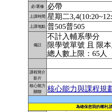
必帶
必/選修
星期二3,4(10:20~12:
上課時間
普505普505
上課地點
不計入輔系學分
限學號單號 且 限
備註
總人數上限：65人
課程簡介
影片
核心能力
核心能力與課程規
關聯
為確保您我的權利,