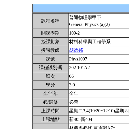
普通物理學甲下
課程名稱
General Physics (a)(2)
開課學期
109-2
授課對象
材料科學與工程學系
授課教師
胡德邦
課號
Phys1007
課程識別碼
202 101A2
班次
06
學分
3.0
全/半年
全年
必/選修
必帶
上課時間
星期二3,4(10:20~12:10)星期四3,
上課地點
新405新404
材料系必修 兼通識A7*。