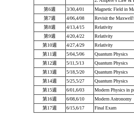
2. Ampere's Law &
第6週
3/30,4/01
Magnetic Field in M
第7週
4/06,4/08
Revisit the Maxwell
第8週
4/13,4/15
Relativity
第9週
4/20,4/22
Relativity
第10週
4/27,4/29
Relativity
第11週
5/04,5/06
Quantum Physics
第12週
5/11,5/13
Quantum Physics
第13週
5/18,5/20
Quantum Physics
第14週
5/25,5/27
Quantum Physics
第15週
6/01,6/03
Modern Physics in p
第16週
6/08,6/10
Modern Astronomy
第17週
6/15,6/17
Final Exam