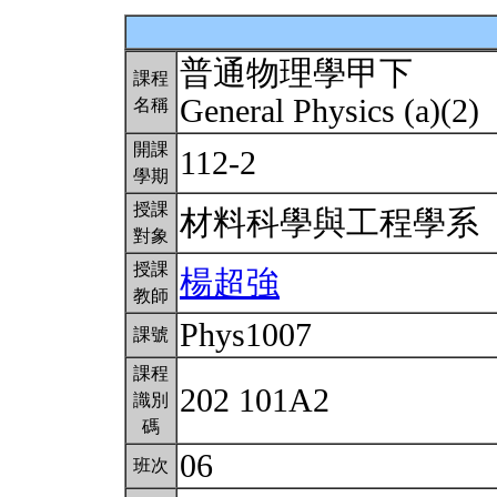
普通物理學甲下
課程
General Physics (a)(2)
名稱
開課
112-2
學期
授課
材料科學與工程學系
對象
授課
楊超強
教師
Phys1007
課號
課程
202 101A2
識別
碼
06
班次