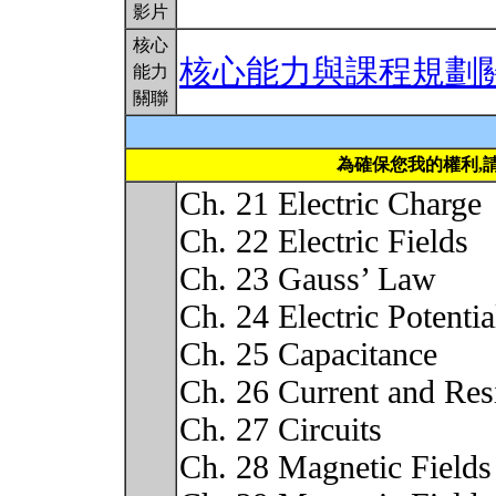
影片
核心
核心能力與課程規劃
能力
關聯
為確保您我的權利,
Ch. 21 Electric Charge
Ch. 22 Electric Fields
Ch. 23 Gauss’ Law
Ch. 24 Electric Potentia
Ch. 25 Capacitance
Ch. 26 Current and Res
Ch. 27 Circuits
Ch. 28 Magnetic Fields