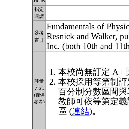
Hours
指定
閱讀
Fundamentals of Physics
參考
Resnick and Walker, pu
書目
Inc. (both 10th and 11th
本校尚無訂定 A+
本校採用等第制評
評量
方式
百分制分數區間與
(僅供
教師可依等第定義
參考)
區 (
連結
)。