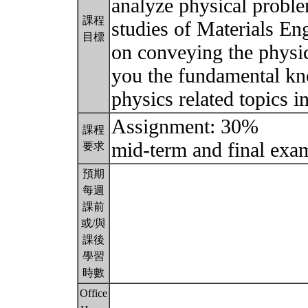
analyze physical probl
課程
studies of Materials En
目標
on conveying the physic
you the fundamental kno
physics related topics i
Assignment: 30%
課程
mid-term and final ex
要求
預期
每週
課前
或/與
課後
學習
時數
Office