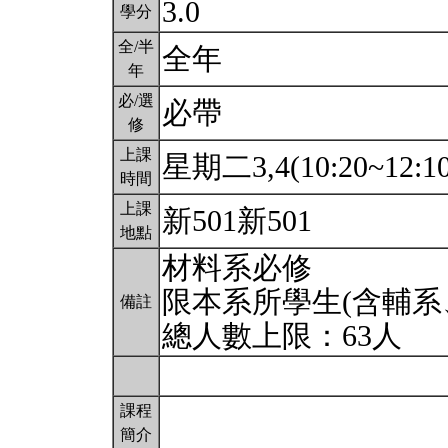
3.0
學分
全/半
全年
年
必/選
必帶
修
上課
星期二3,4(10:20~12:1
時間
上課
新501新501
地點
材料系必修
限本系所學生(含輔系
備註
總人數上限：63人
課程
簡介