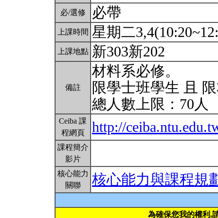
必帶
必/選修
星期二3,4(10:20~12:
上課時間
新303新202
上課地點
材料系必修。
限學士班學生 且 
備註
總人數上限：70人
Ceiba 課
http://ceiba.ntu.edu
程網頁
課程簡介
影片
核心能力
核心能力與課程規
關聯
為確保您我的權利,