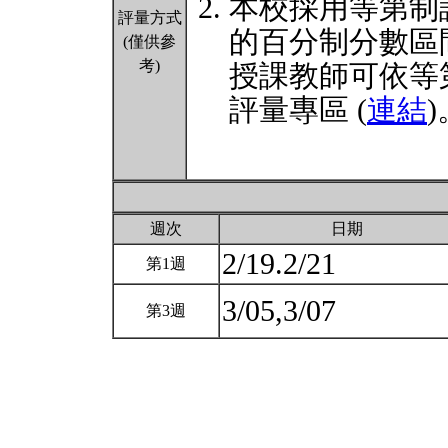
本校採用等第制
評量方式
的百分制分數區
(僅供參
考)
授課教師可依等
評量專區 (
連結
)
週次
日期
2/19.2/21
第1週
3/05,3/07
第3週