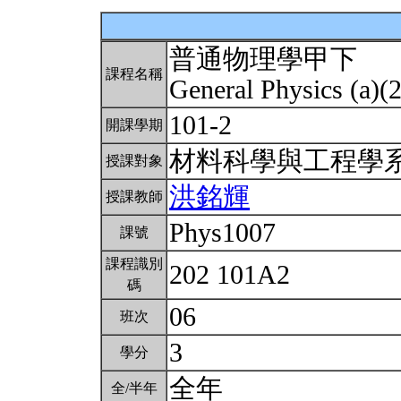
普通物理學甲下
課程名稱
General Physics (a)(
101-2
開課學期
材料科學與工程學
授課對象
洪銘輝
授課教師
Phys1007
課號
課程識別
202 101A2
碼
06
班次
3
學分
全年
全/半年