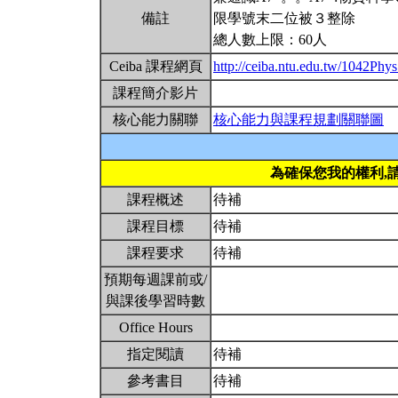
備註
限學號末二位被３整除
總人數上限：60人
Ceiba 課程網頁
http://ceiba.ntu.edu.tw/1042Ph
課程簡介影片
核心能力關聯
核心能力與課程規劃關聯圖
為確保您我的權利,
課程概述
待補
課程目標
待補
課程要求
待補
預期每週課前或/
與課後學習時數
Office Hours
指定閱讀
待補
參考書目
待補