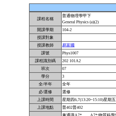
普通物理學甲下
課程名稱
General Physics (a)(2)
開課學期
104-2
授課對象
授課教師
易富國
課號
Phys1007
課程識別碼
202 101A2
班次
07
學分
3
全/半年
全年
必/選修
選修
上課時間
星期四6,7(13:20~15:10)星期五3,
上課地點
普402普402
兼通識A7*。。A7*:物質科