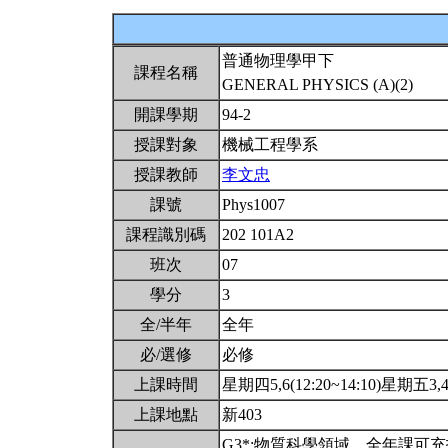
普通物理學甲下
課程名稱
GENERAL PHYSICS (A)(2)
開課學期
94-2
授課對象
機械工程學系
授課教師
李文忠
課號
Phys1007
課程識別碼
202 101A2
班次
07
學分
3
全/半年
全年
必/選修
必修
上課時間
星期四5,6(12:20~14:10)星期五3,4(
上課地點
新403
G3*:物質科學領域。全年課可