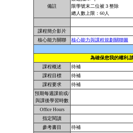
備註
限學號末二位被３整除
總人數上限：60人
課程簡介影片
核心能力關聯
核心能力與課程規劃關聯圖
為確保您我的權利,
課程概述
待補
課程目標
待補
課程要求
待補
預期每週課前或/
與課後學習時數
Office Hours
指定閱讀
參考書目
待補