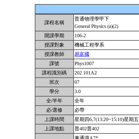
普通物理學甲下
課程名稱
General Physics (a)(2)
開課學期
106-2
授課對象
機械工程學系
授課教師
易富國
課號
Phys1007
課程識別碼
202 101A2
班次
07
學分
3.0
全/半年
全年
必/選修
必帶
上課時間
星期四6,7(13:20~15:10)星期五3,
上課地點
普402普402
兼通識A7*。