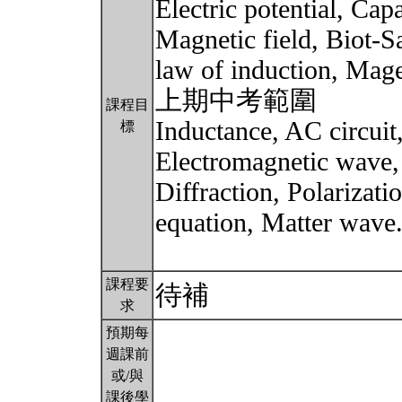
Electric potential, Cap
Magnetic field, Biot-S
law of induction, Mag
上期中考範圍
課程目
Inductance, AC circuit
標
Electromagnetic wave, 
Diffraction, Polarizat
equation, Matte
課程要
待補
求
預期每
週課前
或/與
課後學