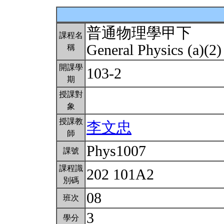
普通物理學甲下
課程名
General Physics (a)(2
稱
開課學
103-2
期
授課對
象
授課教
李文忠
師
Phys1007
課號
課程識
202 101A2
別碼
08
班次
3
學分