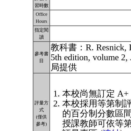
習時數
Office
Hours
指定閱
讀
教科書：R. Resnick, D. 
參考書
5th edition, volume 
目
局提供
本校尚無訂定 A+
本校採用等第制
評量方
式
的百分制分數區
(僅供
授課教師可依等
參考)