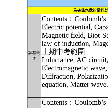
為確保您我的權利,
Contents：Coulomb’s la
Electric potential, Cap
Magnetic field, Biot-S
law of induction, Mag
上期中考範圍
課程概
Inductance, AC circuit
述
Electromagnetic wave, 
Diffraction, Polarizat
equation, Matte
Contents：Coulomb’s la