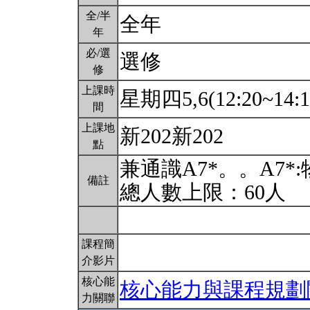
全/半
全年
年
必/選
選修
修
上課時
星期四5,6(12:20~14:1
間
上課地
新202新202
點
兼通識A7*。。A7
備註
總人數上限：60人
課程簡
介影片
核心能
核心能力與課程規劃
力關聯