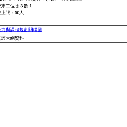
號末二位除３餘１
上限：60人
能力與課程規劃關聯圖
無該大綱資料！