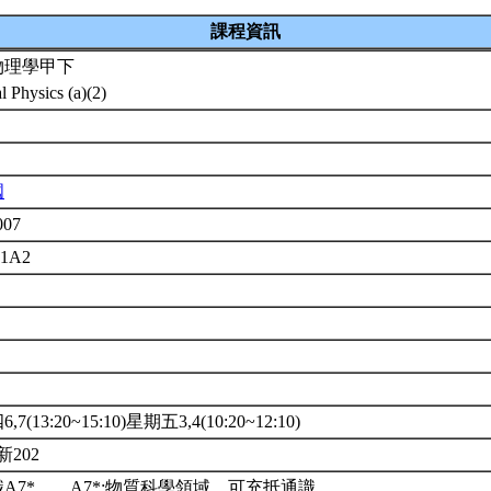
課程資訊
物理學甲下
l Physics (a)(2)
國
007
01A2
7(13:20~15:10)星期五3,4(10:20~12:10)
新202
A7*。。A7*:物質科學領域。可充抵通識