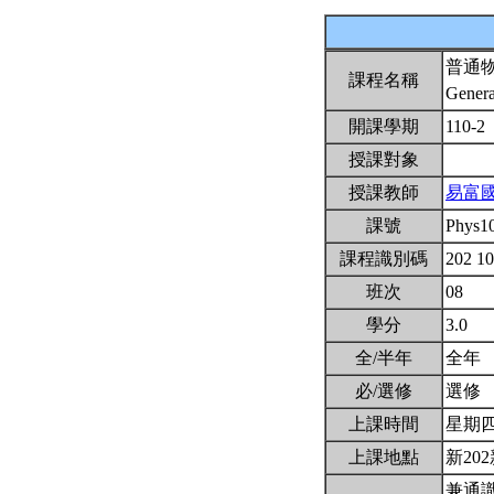
普通
課程名稱
Genera
開課學期
110-2
授課對象
授課教師
易富
課號
Phys1
課程識別碼
202 1
班次
08
學分
3.0
全/半年
全年
必/選修
選修
上課時間
星期四6,
上課地點
新202
兼通識