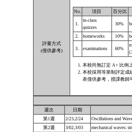
No.
項目
百分比
in-class
1.
30%
b
quizzes
2.
homeworks
10%
b
評量方式
m
3.
examinations
60%
(僅供參考)
(
本校尚無訂定 A+ 比例
本校採用等第制評定成
表僅供參考，授課教師
週次
日期
第1週
2/23,2/24
Oscillations and Wav
第2週
3/02,3/03
mechanical waves: st