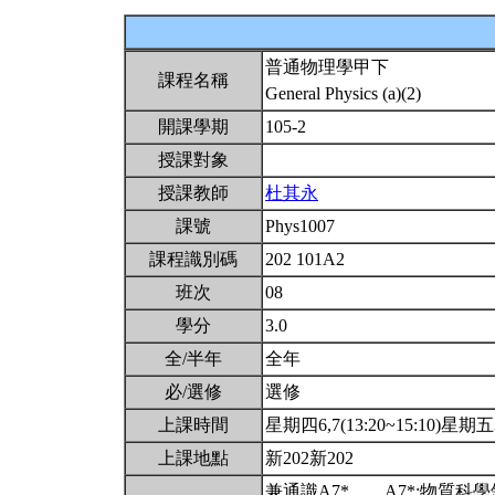
普通物理學甲下
課程名稱
General Physics (a)(2)
開課學期
105-2
授課對象
授課教師
杜其永
課號
Phys1007
課程識別碼
202 101A2
班次
08
學分
3.0
全/半年
全年
必/選修
選修
上課時間
星期四6,7(13:20~15:10)星期五3,
上課地點
新202新202
兼通識A7*。。A7*:物質科