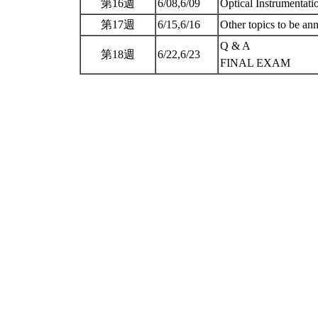
第16週
6/08,6/09
Optical Instrumentati
第17週
6/15,6/16
Other topics to be a
Q & A
第18週
6/22,6/23
FINAL EXAM