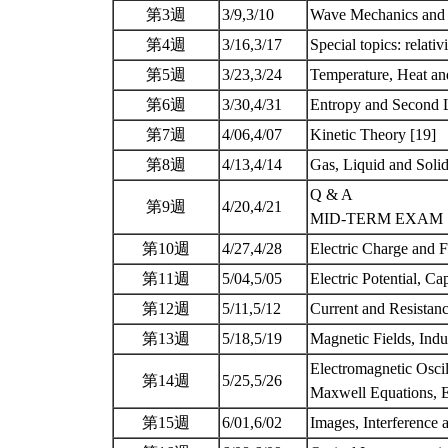
第3週
3/9,3/10
Wave Mechanics and 
第4週
3/16,3/17
Special topics: relati
第5週
3/23,3/24
Temperature, Heat an
第6週
3/30,4/31
Entropy and Second L
第7週
4/06,4/07
Kinetic Theory [19]
第8週
4/13,4/14
Gas, Liquid and Soli
Q & A
第9週
4/20,4/21
MID-TERM EXAM
第10週
4/27,4/28
Electric Charge and F
第11週
5/04,5/05
Electric Potential, C
第12週
5/11,5/12
Current and Resistanc
第13週
5/18,5/19
Magnetic Fields, Ind
Electromagnetic Oscil
第14週
5/25,5/26
Maxwell Equations, 
第15週
6/01,6/02
Images, Interference 