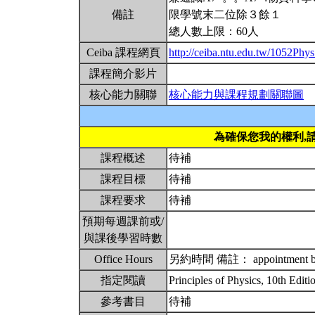
備註
限學號末二位除３餘１
總人數上限：60人
Ceiba 課程網頁
http://ceiba.ntu.edu.tw/1052Ph
課程簡介影片
核心能力關聯
核心能力與課程規劃關聯圖
為確保您我的權利,
課程概述
待補
課程目標
待補
課程要求
待補
預期每週課前或/
與課後學習時數
Office Hours
另約時間 備註： appointment by
指定閱讀
Principles of Physics, 10th Edit
參考書目
待補