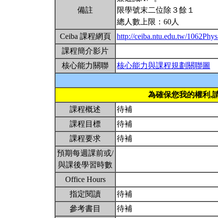
備註
限學號末二位除３餘１
總人數上限：60人
Ceiba 課程網頁
http://ceiba.ntu.edu.tw/1062Ph
課程簡介影片
核心能力關聯
核心能力與課程規劃關聯圖
為確保您我的權利,
課程概述
待補
課程目標
待補
課程要求
待補
預期每週課前或/
與課後學習時數
Office Hours
指定閱讀
待補
參考書目
待補