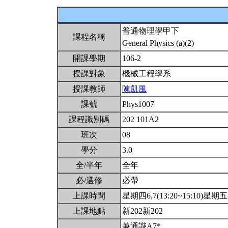
普通物理學甲下
課程名稱
General Physics (a)(2)
開課學期
106-2
授課對象
機械工程學系
授課教師
陳凱風
課號
Phys1007
課程識別碼
202 101A2
班次
08
學分
3.0
全/半年
全年
必/選修
必帶
上課時間
星期四6,7(13:20~15:10)星期五3,
上課地點
新202新202
兼通識A7*。