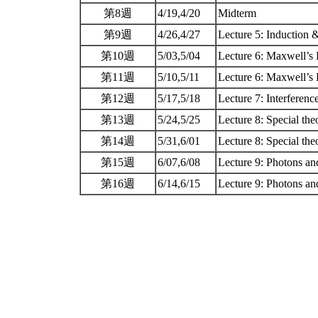
第8週
4/19,4/20
Midterm
第9週
4/26,4/27
Lecture 5: Induction 
第10週
5/03,5/04
Lecture 6: Maxwell’s
第11週
5/10,5/11
Lecture 6: Maxwell’s
第12週
5/17,5/18
Lecture 7: Interferenc
第13週
5/24,5/25
Lecture 8: Special theo
第14週
5/31,6/01
Lecture 8: Special theo
第15週
6/07,6/08
Lecture 9: Photons a
第16週
6/14,6/15
Lecture 9: Photons a