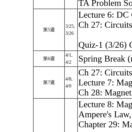
TA Problem So
Lecture 6: DC 
Ch 27: Circuit
3/25,
第5週
3/26
Quiz-1 (3/26)
4/1,
Spring Break (
第6週
4/2
Ch 27: Circuit
4/8,
Lecture 7: Mag
第7週
4/9
Ch 28: Magnet
Lecture 8: Mag
Ampere's Law,
Chapter 29: Ma