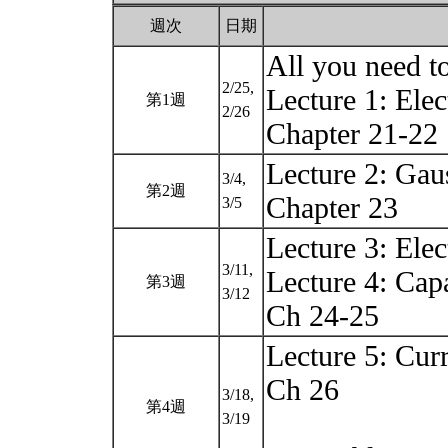
週次
日期
All you need t
2/25,
Lecture 1: Ele
第1週
2/26
Chapter 21-22
Lecture 2: Gau
3/4,
第2週
Chapter 23
3/5
Lecture 3: Elec
3/11,
Lecture 4: Capa
第3週
3/12
Ch 24-25
Lecture 5: Cur
Ch 26
3/18,
第4週
3/19