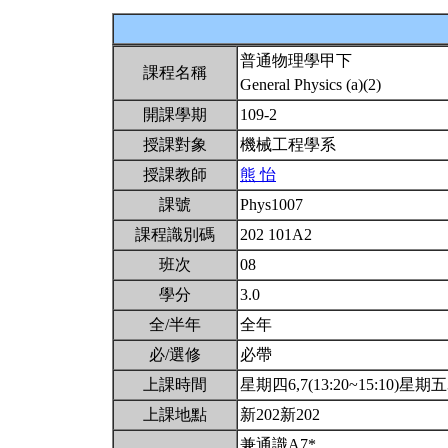
普通物理學甲下
課程名稱
General Physics (a)(2)
開課學期
109-2
授課對象
機械工程學系
授課教師
熊 怡
課號
Phys1007
課程識別碼
202 101A2
班次
08
學分
3.0
全/半年
全年
必/選修
必帶
上課時間
星期四6,7(13:20~15:10)星期五3,
上課地點
新202新202
兼通識A7*。