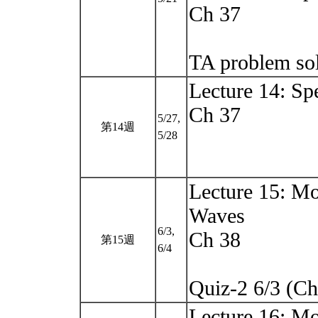
Ch 37
TA problem sol
Lecture 14: Spe
Ch 37
5/27,
第14週
5/28
Lecture 15: Mo
Waves
6/3,
Ch 38
第15週
6/4
Quiz-2 6/3 (C
Lecture 16: M