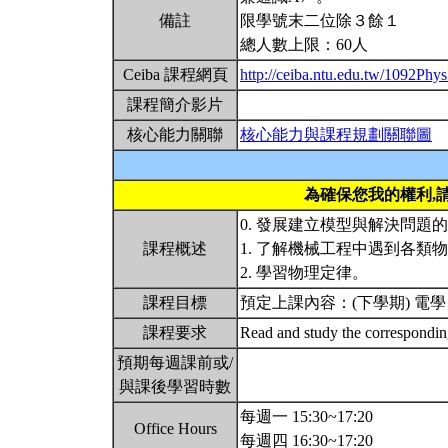
備註
限學號末二位除３餘１
總人數上限：60人
Ceiba 課程網頁
http://ceiba.ntu.edu.tw/1092Ph
課程簡介影片
核心能力關聯
核心能力與課程規劃關聯圖
為確保您我的權利,
0. 發展建立模型與解決問題
課程概述
1. 了解機械工程中遇到各類
2. 學習物理定律。
課程目標
預定上課內容：(下學期) 
課程要求
Read and study the corresponding
預期每週課前或/
與課後學習時數
每週一 15:30~17:20
Office Hours
每週四 16:30~17:20