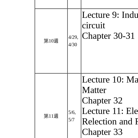
Lecture 9: Ind
circuit
Chapter 30-31
4/29,
第10週
4/30
Lecture 10: Ma
Matter
Chapter 32
Lecture 11: El
5/6,
第11週
Relection and 
5/7
Chapter 33