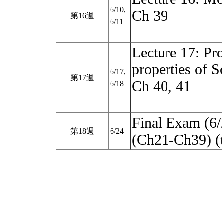
6/10,
Ch 39
第16週
6/11
Lecture 17: Pro
properties of S
6/17,
第17週
Ch 40, 41
6/18
Final Exam (6
第18週
6/24
(Ch21-Ch39) (