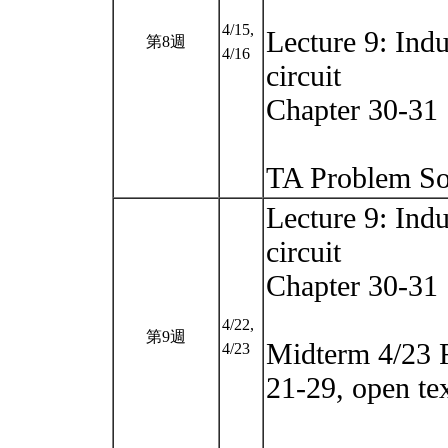
4/15,
Lecture 9: Ind
第8週
4/16
circuit
Chapter 30-31
TA Problem So
Lecture 9: Ind
circuit
Chapter 30-31
4/22,
第9週
Midterm 4/23 
4/23
21-29, open te