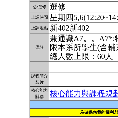
選修
必/選修
星期四5,6(12:20~14:
上課時間
新402新402
上課地點
兼通識A7。。A7
限本系所學生(含輔
備註
總人數上限：60人
課程簡介
影片
核心能力
核心能力與課程規
關聯
為確保您我的權利,