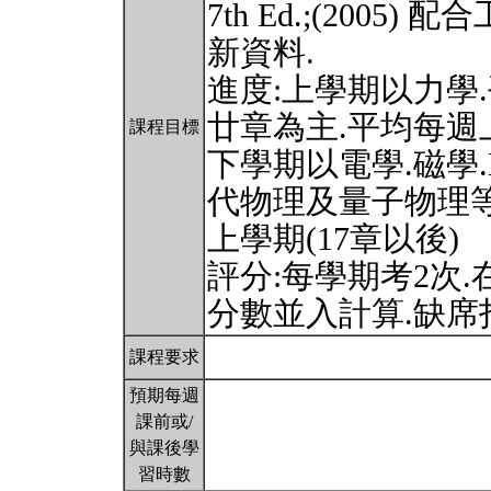
7th Ed.;(200
新資料.
進度:上學期以力學.
廿章為主.平均每週上1
課程目標
下學期以電學.磁學.M
代物理及量子物理等
上學期(17章以後)
評分:每學期考2次
分數並入計算.缺席
課程要求
預期每週
課前或/
與課後學
習時數