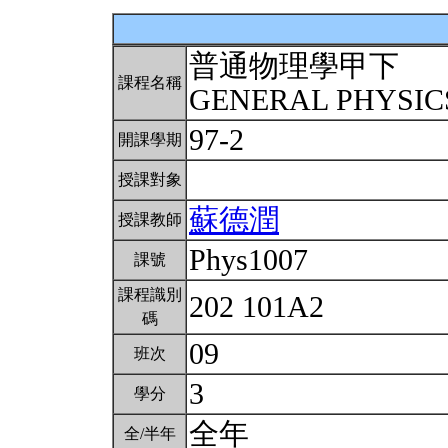
普通物理學甲下
課程名稱
GENERAL PHYSICS
97-2
開課學期
授課對象
蘇德潤
授課教師
Phys1007
課號
課程識別
202 101A2
碼
09
班次
3
學分
全年
全/半年