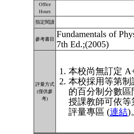
Office
Hours
指定閱讀
Fundamentals of Phys
參考書目
7th Ed.;(2005)
本校尚無訂定 A
本校採用等第制
評量方式
的百分制分數區
(僅供參
考)
授課教師可依等
評量專區 (
連結
)