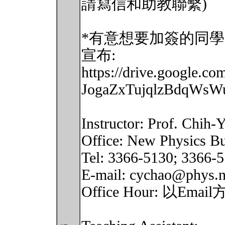
請寫信和助教聯繫)
*有意想要加簽的同
宣布:
https://drive.google.com
JogaZxTujqlzBdqWsWu
Instructor: Prof. C
Office: New Physics B
Tel: 3366-5130; 3366-
E-mail: cychao@phys.n
Office Hour: 以E