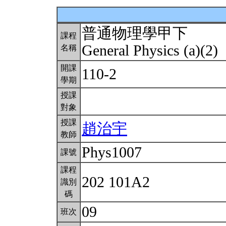
普通物理學甲下
課程
General Physics (a)(2)
名稱
開課
110-2
學期
授課
對象
授課
趙治宇
教師
Phys1007
課號
課程
202 101A2
識別
碼
09
班次