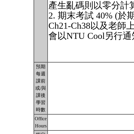
產生亂碼則以零分計算
2. 期末考試 40% 
Ch21-Ch38以及
會以NTU Cool另
預期
每週
課前
或/與
課後
學習
時數
Office
Hours