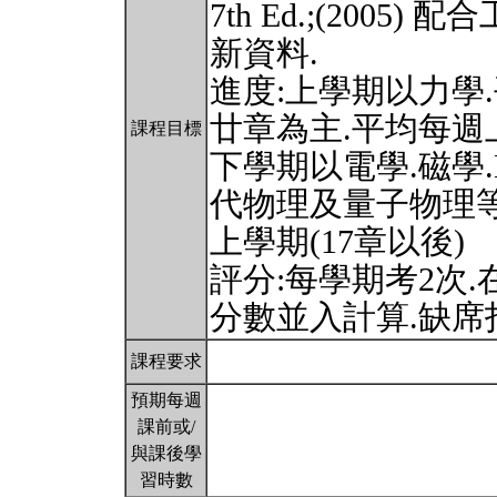
7th Ed.;(200
新資料.
進度:上學期以力學.
廿章為主.平均每週上1
課程目標
下學期以電學.磁學.M
代物理及量子物理等
上學期(17章以後)
評分:每學期考2次
分數並入計算.缺席
課程要求
預期每週
課前或/
與課後學
習時數