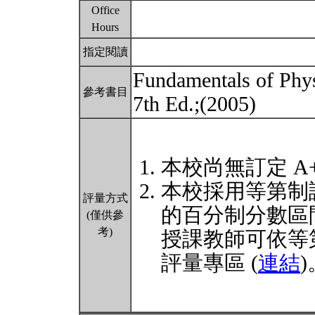
Office
Hours
指定閱讀
Fundamentals of Phys
參考書目
7th Ed.;(2005)
本校尚無訂定 A
本校採用等第制
評量方式
的百分制分數區
(僅供參
考)
授課教師可依等
評量專區 (
連結
)