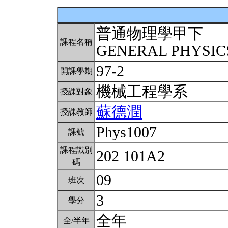
普通物理學甲下
課程名稱
GENERAL PHYSICS
97-2
開課學期
機械工程學系
授課對象
蘇德潤
授課教師
Phys1007
課號
課程識別
202 101A2
碼
09
班次
3
學分
全年
全/半年