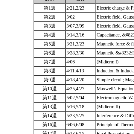
第1週
2/21,2/23
Electric charge & F
第2週
3/02
Electric field, Gaus
第3週
3/07,3/09
Electric field, Gau
第4週
3/14,3/16
Capacitance, &#823
第5週
3/21,3/23
Magnetic force & f
第6週
3/28,3/30
Magnetic &#8232;Fi
第7週
4/06
(Midterm I)
第8週
4/11,4/13
Induction & Induc
第9週
4/18,4/20
Simple circuit; Ma
第10週
4/25,4/27
Maxwell’s Equatio
第11週
5/02,5/04
Electromagnetic W
第13週
5/16,5/18
(Midterm II)
第14週
5/23,5/25
Interference & Dif
第16週
6/06,6/08
Principle of Ther
第17週
6/13,6/15
Final Presentation