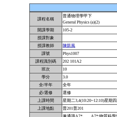
普通物理學甲下
課程名稱
General Physics (a)(2)
開課學期
105-2
授課對象
授課教師
陳凱風
課號
Phys1007
課程識別碼
202 101A2
班次
10
學分
3.0
全/半年
全年
必/選修
選修
上課時間
星期二3,4(10:20~12:10)星期四3,
上課地點
普201普201
兼通識A7*。。A7*:物質科