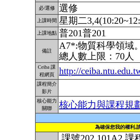
選修
必/選修
星期二3,4(10:20~12:
上課時間
普201普201
上課地點
A7*:物質科學領
備註
總人數上限：70人
Ceiba 課
http://ceiba.ntu.edu
程網頁
課程簡介
影片
核心能力
核心能力與課程規
關聯
為確保您我的權利,
.課號202 101A