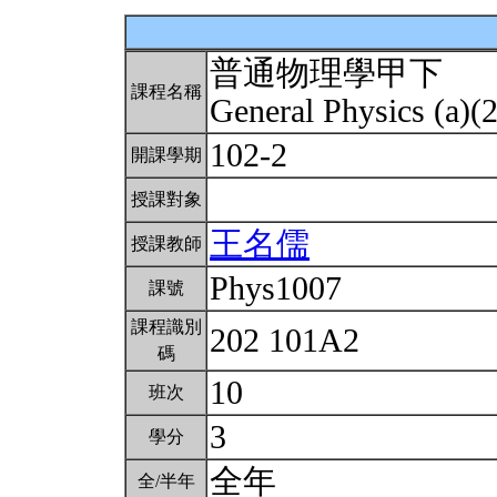
普通物理學甲下
課程名稱
General Physics (a)(
102-2
開課學期
授課對象
王名儒
授課教師
Phys1007
課號
課程識別
202 101A2
碼
10
班次
3
學分
全年
全/半年