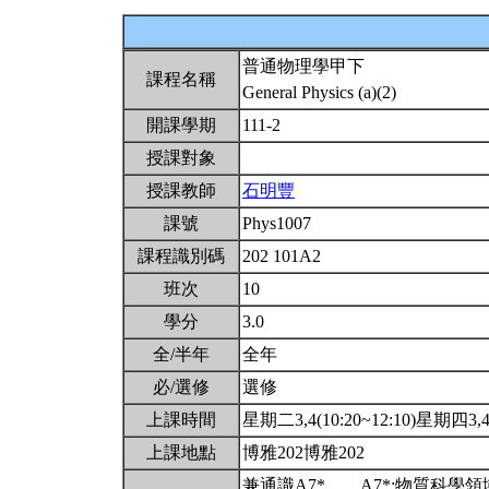
普通物理學甲下
課程名稱
General Physics (a)(2)
開課學期
111-2
授課對象
授課教師
石明豐
課號
Phys1007
課程識別碼
202 101A2
班次
10
學分
3.0
全/半年
全年
必/選修
選修
上課時間
星期二3,4(10:20~12:10)星期四3,4(
上課地點
博雅202博雅202
兼通識A7*。。A7*:物質科學