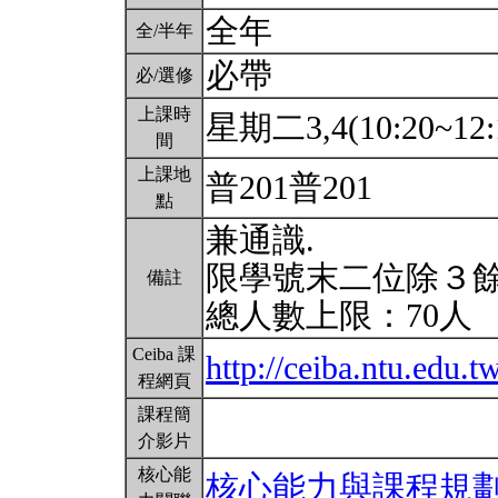
全年
全/半年
必帶
必/選修
上課時
星期二3,4(10:20~12:
間
上課地
普201普201
點
兼通識.
限學號末二位除３
備註
總人數上限：70人
Ceiba 課
http://ceiba.ntu.edu
程網頁
課程簡
介影片
核心能
核心能力與課程規