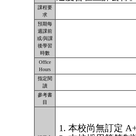
課程要
求
預期每
週課前
或/與課
後學習
時數
Office
Hours
指定閱
讀
參考書
目
本校尚無訂定 A