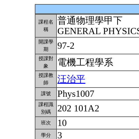
普通物理學甲下
課程名
GENERAL PHYSICS
稱
開課學
97-2
期
授課對
電機工程學系
象
授課教
汪治平
師
Phys1007
課號
課程識
202 101A2
別碼
10
班次
3
學分